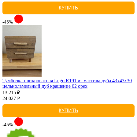
КУПИТЬ
-45%
Тумбочка прикроватная Lugo R191 из массива дуба 43х43х30
цельноламельный дуб крашение 02 орех
13 215 ₽
24 027 Р
КУПИТЬ
-45%