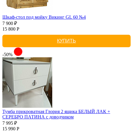
Шкаф-стол под мойку Викинг GL 60 №4
7 900 ₽
15 800 Р
КУПИТЬ
-50%
Тумба прикроватная Глория 2 ящика БЕЛЫЙ ЛАК +
СЕРЕБРО ПАТИНА с доводчиком
7 995 ₽
15 990 Р