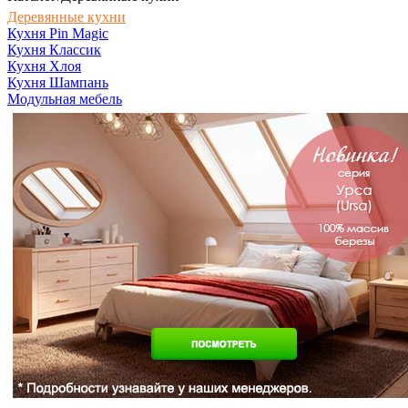
Деревянные кухни
Кухня Pin Magic
Кухня Классик
Кухня Хлоя
Кухня Шампань
Модульная мебель