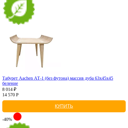
Табурет Aachen АТ-1 (без футона) массив дуба 63х45х45
беление
8 014 ₽
14 570 Р
КУПИТЬ
-40%