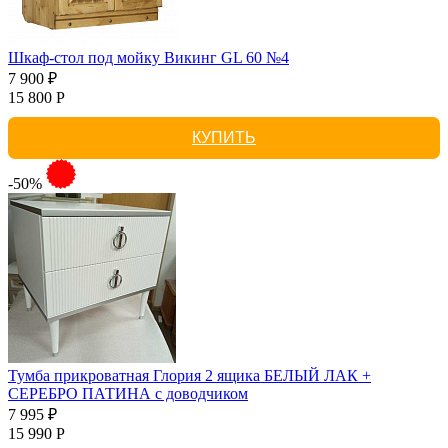
Шкаф-стол под мойку Викинг GL 60 №4
7 900 ₽
15 800 Р
КУПИТЬ
-50%
Тумба прикроватная Глория 2 ящика БЕЛЫЙ ЛАК +
СЕРЕБРО ПАТИНА с доводчиком
7 995 ₽
15 990 Р