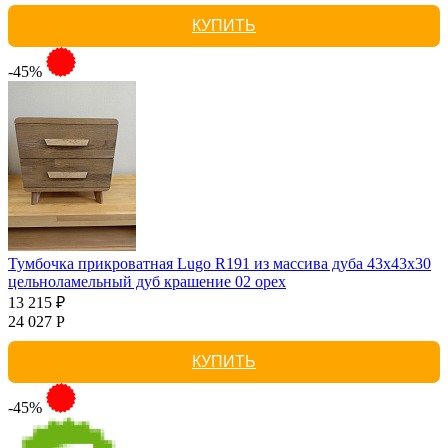
КУПИТЬ
-45%
Тумбочка прикроватная Lugo R191 из массива дуба 43х43х30
цельноламельный дуб крашение 02 орех
13 215 ₽
24 027 Р
КУПИТЬ
-45%