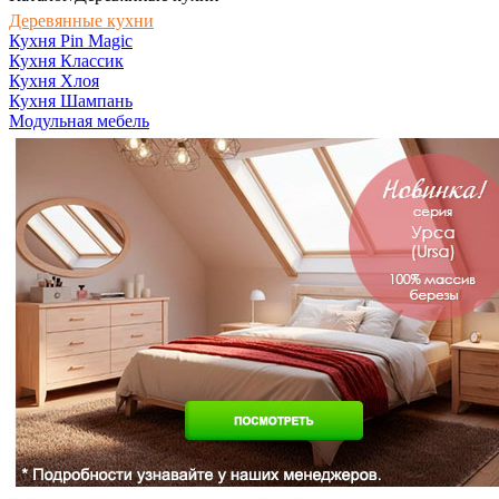
Деревянные кухни
Кухня Pin Magic
Кухня Классик
Кухня Хлоя
Кухня Шампань
Модульная мебель