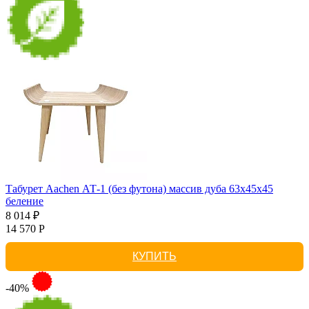
Табурет Aachen АТ-1 (без футона) массив дуба 63х45х45
беление
8 014 ₽
14 570 Р
КУПИТЬ
-40%