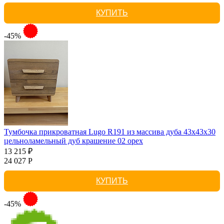
КУПИТЬ
-45%
Тумбочка прикроватная Lugo R191 из массива дуба 43х43х30
цельноламельный дуб крашение 02 орех
13 215 ₽
24 027 Р
КУПИТЬ
-45%