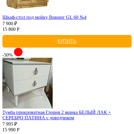
Шкаф-стол под мойку Викинг GL 60 №4
7 900 ₽
15 800 Р
КУПИТЬ
-50%
Тумба прикроватная Глория 2 ящика БЕЛЫЙ ЛАК +
СЕРЕБРО ПАТИНА с доводчиком
7 995 ₽
15 990 Р