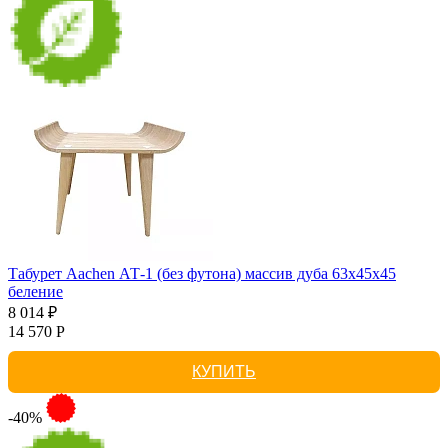
Табурет Aachen АТ-1 (без футона) массив дуба 63х45х45
беление
8 014 ₽
14 570 Р
КУПИТЬ
-40%