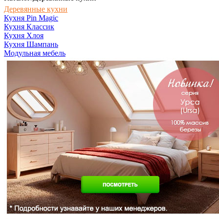
Деревянные кухни
Кухня Pin Magic
Кухня Классик
Кухня Хлоя
Кухня Шампань
Модульная мебель