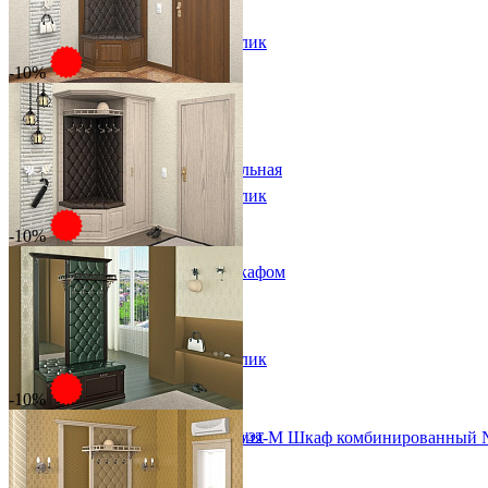
от 126 550 ₽
Вешалки напольные
150х220х45 см
Вешалки настенные
В корзину
Быстро купить в 1 клик
Газетница
Зеркала для прихожей
-10%
Ключницы
Прихожая Милан угловая
Консоли
Наборы в прихожую
от 110 655 ₽
Обувницы
от 122 950 ₽
Прихожая Вилия-М модульная
79х239х79 см
Скамьи и банкетки
В корзину
Быстро купить в 1 клик
Тумбы и комоды
Шкафы для прихожей
-10%
Прихожая Милан угловая со шкафом
от 201 015 ₽
от 223 350 ₽
133х239х83,5 см
В корзину
Быстро купить в 1 клик
-10%
Модульная прихожая Милан-Дуэт
Модульная прихожая Вилия-М Шкаф комбинированный
от 100 800 ₽
38 904 ₽
от 112 000 ₽