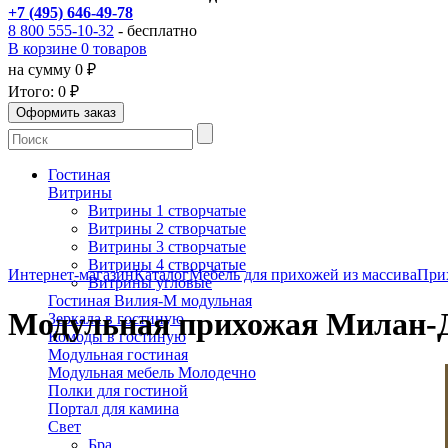
+7 (495) 646-49-78
8 800 555-10-32
- бесплатно
В корзине 0 товаров
на сумму 0 ₽
Итого:
0 ₽
Гостиная
Витрины
Витрины 1 створчатые
Витрины 2 створчатые
Витрины 3 створчатые
Витрины 4 створчатые
Интернет-магазин
Каталог
Мебель для прихожей из массива
При
Витрины угловые
Гостиная Вилия-М модульная
Модульная прихожая Милан-
Зеркала в гостиную
Комоды в гостиную
Модульная гостиная
Модульная мебель Молодечно
Полки для гостиной
Портал для камина
Свет
Бра