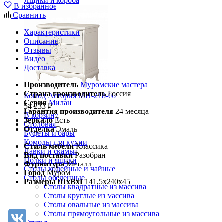
Ящики и короба
В избранное
Сравнить
Характеристики
Описание
Отзывы
Видео
Доставка
Производитель
Муромские мастера
Страна производитель
Россия
Комод Астория МН-218-06
Серия
Милан
54 233 ₽
Гарантия производителя
24 месяца
В корзину
Зеркало
Есть
Столовая
Отделка
Эмаль
Буфеты и бары
Комоды для кухни
Стиль мебели
Классика
Лавки и скамьи
Вид поставки
Разобран
Полки и ящики
Фурнитура
Металл
Столы кофейные и чайные
Город
Муром
Столы обеденные
Размеры ШхВхГ
141,5х240х45
Столы квадратные из массива
Столы круглые из массива
Столы овальные из массива
Столы прямоугольные из массива