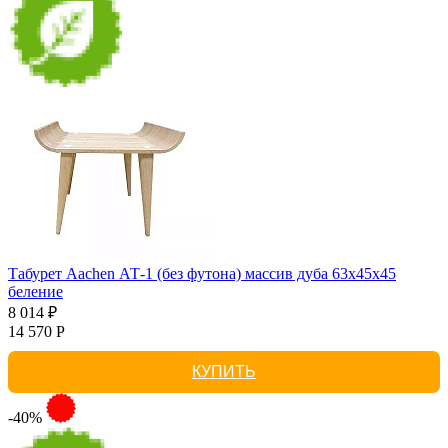
Табурет Aachen АТ-1 (без футона) массив дуба 63х45х45
беление
8 014 ₽
14 570 Р
КУПИТЬ
-40%