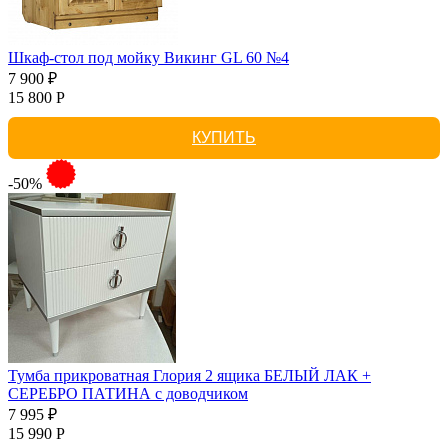
Шкаф-стол под мойку Викинг GL 60 №4
7 900 ₽
15 800 Р
КУПИТЬ
-50%
Тумба прикроватная Глория 2 ящика БЕЛЫЙ ЛАК +
СЕРЕБРО ПАТИНА с доводчиком
7 995 ₽
15 990 Р