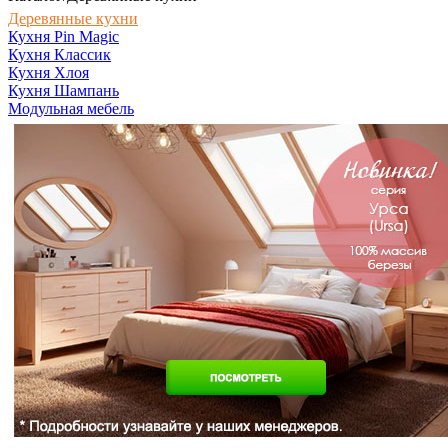
Деревянные кухни
Кухня Pin Magic
Кухня Классик
Кухня Хлоя
Кухня Шампань
Модульная мебель