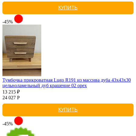
КУПИТЬ
-45%
Тумбочка прикроватная Lugo R191 из массива дуба 43х43х30
цельноламельный дуб крашение 02 орех
13 215 ₽
24 027 Р
КУПИТЬ
-45%