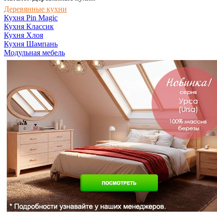
Деревянные кухни
Кухня Pin Magic
Кухня Классик
Кухня Хлоя
Кухня Шампань
Модульная мебель