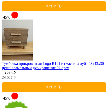
КУПИТЬ
-45%
Тумбочка прикроватная Lugo R191 из массива дуба 43х43х30
цельноламельный дуб крашение 02 орех
13 215 ₽
24 027 Р
КУПИТЬ
-45%