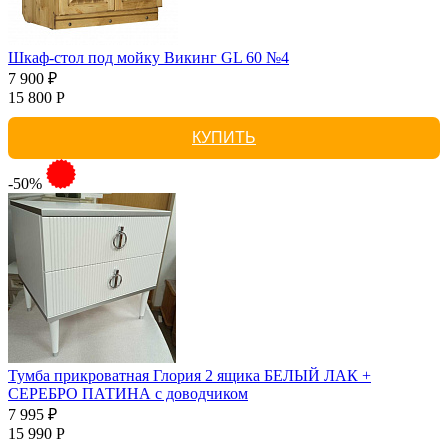
Шкаф-стол под мойку Викинг GL 60 №4
7 900 ₽
15 800 Р
КУПИТЬ
-50%
Тумба прикроватная Глория 2 ящика БЕЛЫЙ ЛАК +
СЕРЕБРО ПАТИНА с доводчиком
7 995 ₽
15 990 Р