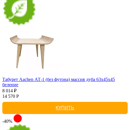
Табурет Aachen АТ-1 (без футона) массив дуба 63х45х45
беление
8 014 ₽
14 570 Р
КУПИТЬ
-40%