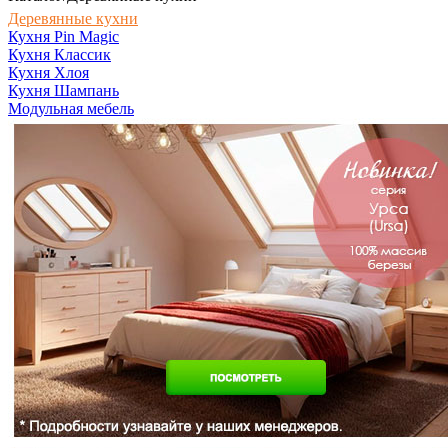
Деревянные кухни
Кухня Pin Magic
Кухня Классик
Кухня Хлоя
Кухня Шампань
Модульная мебель