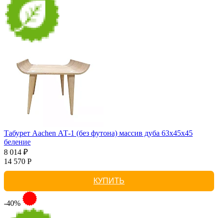
Табурет Aachen АТ-1 (без футона) массив дуба 63х45х45
беление
8 014 ₽
14 570 Р
КУПИТЬ
-40%