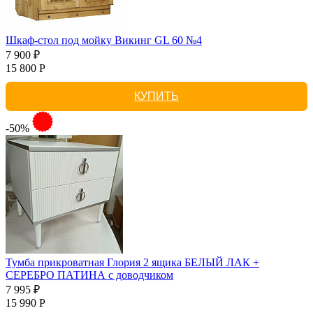
Шкаф-стол под мойку Викинг GL 60 №4
7 900 ₽
15 800 Р
КУПИТЬ
-50%
Тумба прикроватная Глория 2 ящика БЕЛЫЙ ЛАК +
СЕРЕБРО ПАТИНА с доводчиком
7 995 ₽
15 990 Р