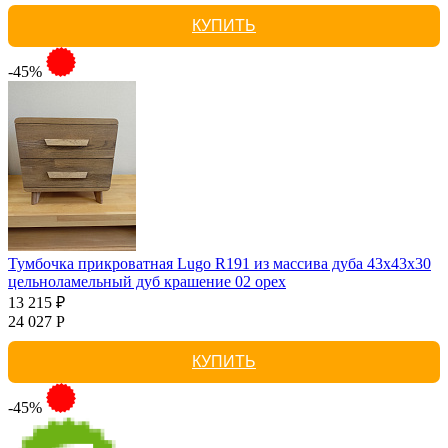
КУПИТЬ
-45%
Тумбочка прикроватная Lugo R191 из массива дуба 43х43х30
цельноламельный дуб крашение 02 орех
13 215 ₽
24 027 Р
КУПИТЬ
-45%