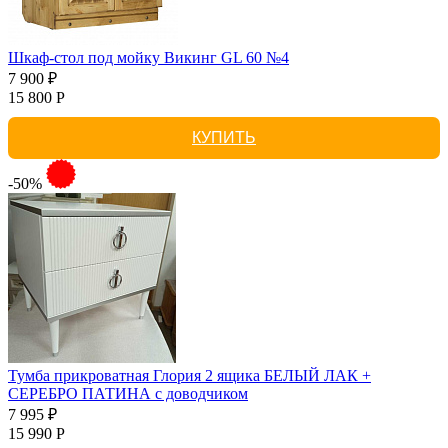
Шкаф-стол под мойку Викинг GL 60 №4
7 900 ₽
15 800 Р
КУПИТЬ
-50%
Тумба прикроватная Глория 2 ящика БЕЛЫЙ ЛАК +
СЕРЕБРО ПАТИНА с доводчиком
7 995 ₽
15 990 Р