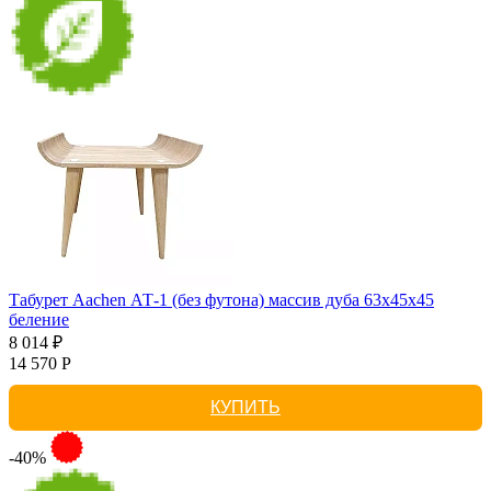
Табурет Aachen АТ-1 (без футона) массив дуба 63х45х45
беление
8 014 ₽
14 570 Р
КУПИТЬ
-40%