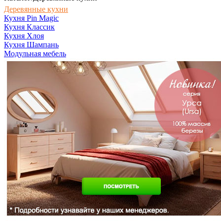
Деревянные кухни
Кухня Pin Magic
Кухня Классик
Кухня Хлоя
Кухня Шампань
Модульная мебель