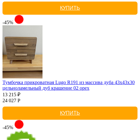
КУПИТЬ
-45%
Тумбочка прикроватная Lugo R191 из массива дуба 43х43х30
цельноламельный дуб крашение 02 орех
13 215 ₽
24 027 Р
КУПИТЬ
-45%