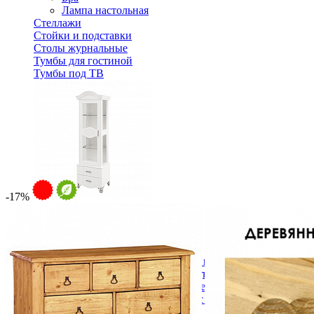
Лампа настольная
Стеллажи
Стойки и подставки
Столы журнальные
Тумбы для гостиной
Тумбы под ТВ
-17%
Витрина София МН-025-20
53 370 ₽
В корзину
Спальня
Деревянные кровати с подъемным механизмом
Кровати односпальные с подъемным механизмом
Кровати двуспальные с подъемным механизмом
Кровати полутороспальные с подъемным механизм
Зеркала