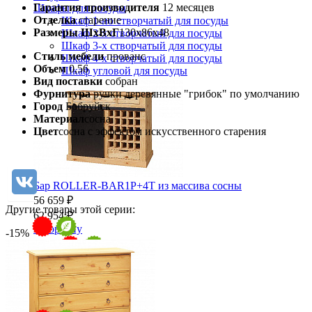
Гарантия производителя
12 месяцев
Шкафы для посуды
Отделка
старение
Шкаф 1-но створчатый для посуды
Размеры ШхВхГ
130x86x48
Шкаф 2-х створчатый для посуды
Шкаф 3-х створчатый для посуды
Стиль мебели
прованс
Шкаф 4-х створчатый для посуды
Объем
0,56
Шкаф угловой для посуды
Вид поставки
собран
Фурнитура
ручки деревянные "грибок" по умолчанию
Город
Бобруйск
Материал
сосна
Цвет
сосна с эффектом искусственного старения
Бар ROLLER-BAR1P+4T из массива сосны
56 659 ₽
Другие товары этой серии:
62 954 ₽
В корзину
-15%
-10%
Прихожая
Вешалки напольные
Вешалки настенные
Газетница