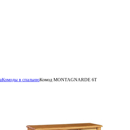
а
Комоды в спальню
Комод MONTAGNARDE 6T