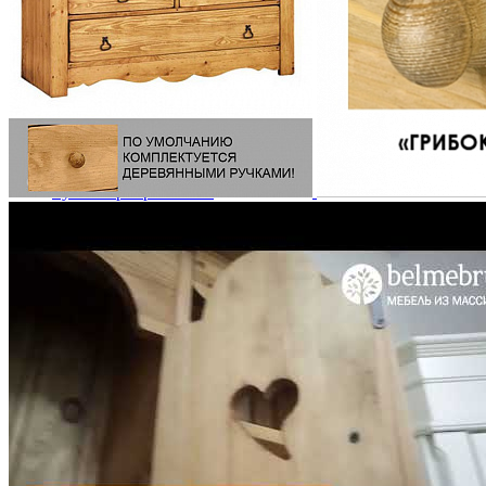
Комоды
Кровати двуспальные
Кровати металлические
Кровати односпальные
Кровати полутороспальные
Решетки и настилы под матрас
Спальные гарнитуры
Тахта
Туалетные столики
Тумбы прикроватные
Шкафы для одежды
Антресоли на шкаф
Полки и ящики в шкаф для одежды
Шкаф 1-дверный для одежды и белья
Шкафы 2-х дверные для одежды и белья
Шкафы 3-х дверные для одежды и белья
Шкафы 4-х дверные для одежды и белья
Шкафы 5-ти дверные для одежды и белья
Шкафы 6-ти дверные для одежды и белья
Шкафы купе для одежды и белья
Шкафы угловые для одежды и белья
Ящики и короба