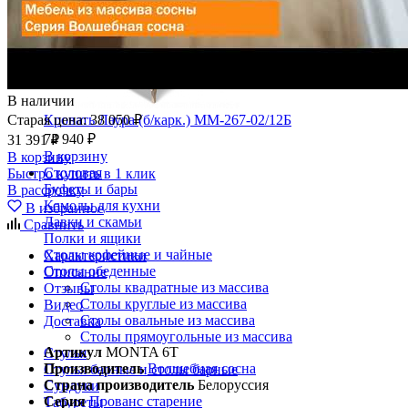
В наличии
Старая цена:
38 050 ₽
Кровать Лаура (б/карк.) ММ-267-02/12Б
74 940 ₽
31 391 ₽
В корзину
В корзину
Столовая
Быстро купить в 1 клик
Буфеты и бары
В рассрочку
Комоды для кухни
В избранное
Лавки и скамьи
Сравнить
Полки и ящики
Столы кофейные и чайные
Характеристики
Столы обеденные
Описание
Столы квадратные из массива
Отзывы
Столы круглые из массива
Видео
Столы овальные из массива
Доставка
Столы прямоугольные из массива
Артикул
MONTA 6T
Стулья
Производитель
Волшебная сосна
Стулья барные и столы барные
Страна производитель
Белоруссия
Сундуки
Серия
Прованс старение
Табуреты