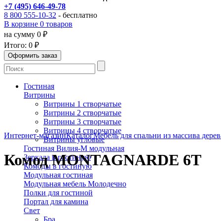
+7 (495) 646-49-78
8 800 555-10-32
- бесплатно
В корзине 0 товаров
на сумму 0 ₽
Итого:
0 ₽
Гостиная
Витрины
Витрины 1 створчатые
Витрины 2 створчатые
Витрины 3 створчатые
Витрины 4 створчатые
Интернет-магазин
Каталог
Мебель для спальни из массива дерев
Витрины угловые
Гостиная Вилия-М модульная
Комод MONTAGNARDE 6T
Зеркала в гостиную
Комоды в гостиную
Модульная гостиная
Модульная мебель Молодечно
Полки для гостиной
Портал для камина
Свет
Бра