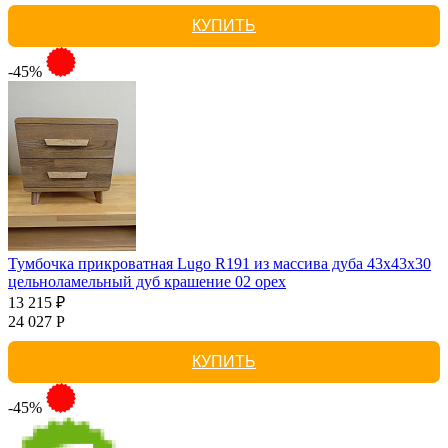
КУПИТЬ
-45%
Тумбочка прикроватная Lugo R191 из массива дуба 43х43х30
цельноламельный дуб крашение 02 орех
13 215 ₽
24 027 Р
КУПИТЬ
-45%