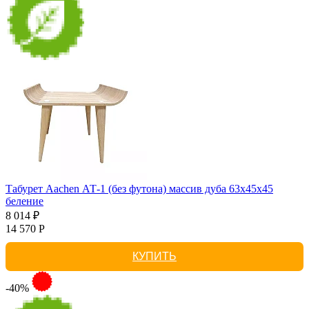
Табурет Aachen АТ-1 (без футона) массив дуба 63х45х45
беление
8 014 ₽
14 570 Р
КУПИТЬ
-40%