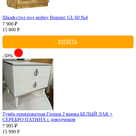
Шкаф-стол под мойку Викинг GL 60 №4
7 900 ₽
15 800 Р
КУПИТЬ
-50%
Тумба прикроватная Глория 2 ящика БЕЛЫЙ ЛАК +
СЕРЕБРО ПАТИНА с доводчиком
7 995 ₽
15 990 Р