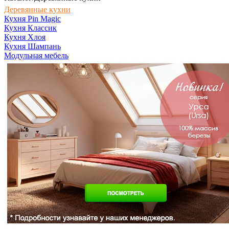
Деревянные кухни
Кухня Pin Magic
Кухня Классик
Кухня Хлоя
Кухня Шампань
Модульная мебель