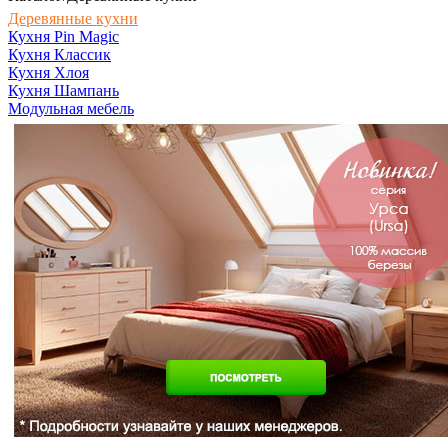
Деревянные кухни
Кухня Pin Magic
Кухня Классик
Кухня Хлоя
Кухня Шампань
Модульная мебель