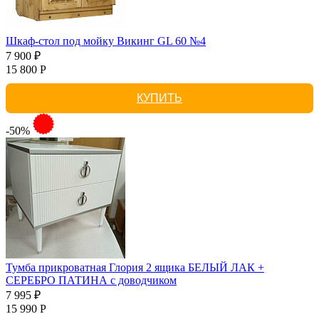
Шкаф-стол под мойку Викинг GL 60 №4
7 900 ₽
15 800 Р
КУПИТЬ
-50%
Тумба прикроватная Глория 2 ящика БЕЛЫЙ ЛАК +
СЕРЕБРО ПАТИНА с доводчиком
7 995 ₽
15 990 Р