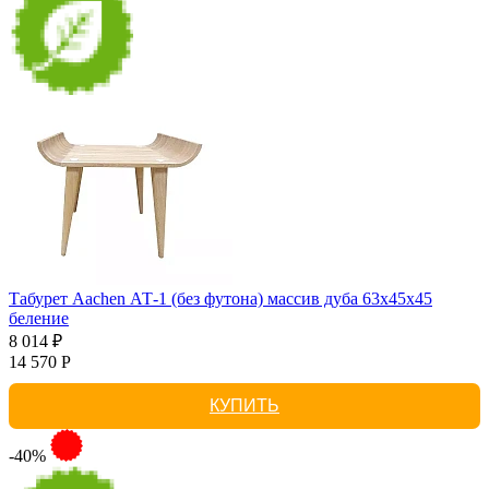
Табурет Aachen АТ-1 (без футона) массив дуба 63х45х45
беление
8 014 ₽
14 570 Р
КУПИТЬ
-40%