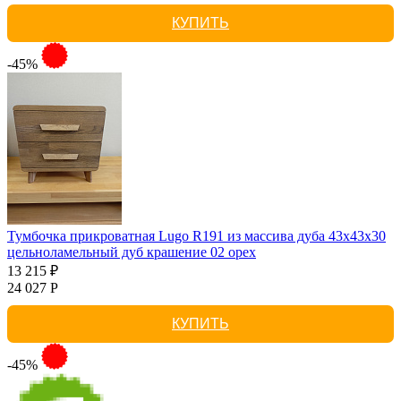
КУПИТЬ
-45%
Тумбочка прикроватная Lugo R191 из массива дуба 43х43х30
цельноламельный дуб крашение 02 орех
13 215 ₽
24 027 Р
КУПИТЬ
-45%