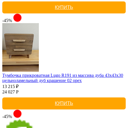
КУПИТЬ
-45%
Тумбочка прикроватная Lugo R191 из массива дуба 43х43х30
цельноламельный дуб крашение 02 орех
13 215 ₽
24 027 Р
КУПИТЬ
-45%