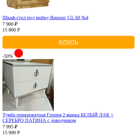
Шкаф-стол под мойку Викинг GL 60 №4
7 900 ₽
15 800 Р
КУПИТЬ
-50%
Тумба прикроватная Глория 2 ящика БЕЛЫЙ ЛАК +
СЕРЕБРО ПАТИНА с доводчиком
7 995 ₽
15 990 Р