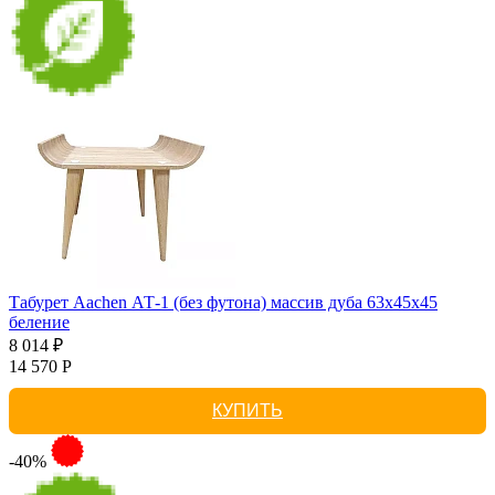
Табурет Aachen АТ-1 (без футона) массив дуба 63х45х45
беление
8 014 ₽
14 570 Р
КУПИТЬ
-40%