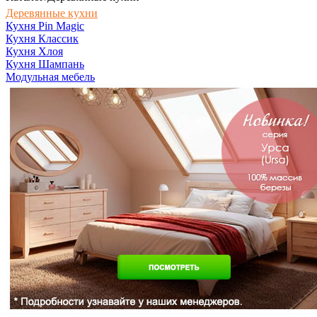
Деревянные кухни
Кухня Pin Magic
Кухня Классик
Кухня Хлоя
Кухня Шампань
Модульная мебель