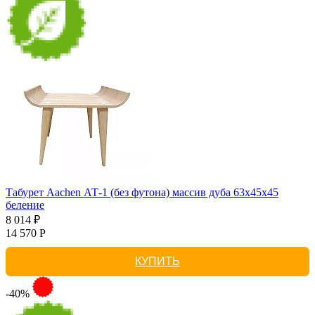
Табурет Aachen АТ-1 (без футона) массив дуба 63х45х45
беление
8 014 ₽
14 570 Р
КУПИТЬ
-40%