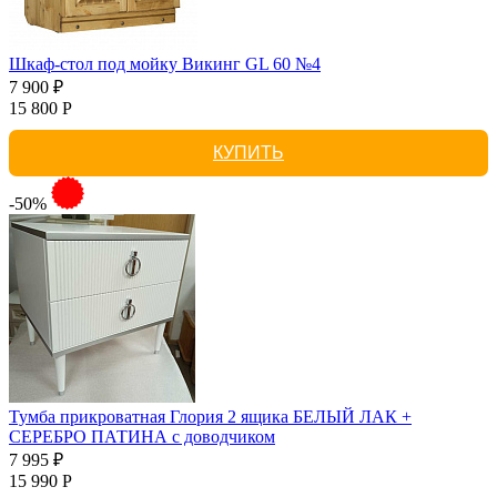
Шкаф-стол под мойку Викинг GL 60 №4
7 900 ₽
15 800 Р
КУПИТЬ
-50%
Тумба прикроватная Глория 2 ящика БЕЛЫЙ ЛАК +
СЕРЕБРО ПАТИНА с доводчиком
7 995 ₽
15 990 Р