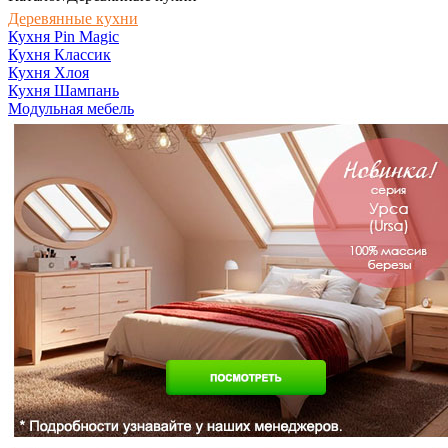
Деревянные кухни
Кухня Pin Magic
Кухня Классик
Кухня Хлоя
Кухня Шампань
Модульная мебель