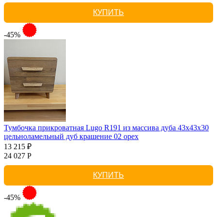
КУПИТЬ
-45%
Тумбочка прикроватная Lugo R191 из массива дуба 43х43х30
цельноламельный дуб крашение 02 орех
13 215 ₽
24 027 Р
КУПИТЬ
-45%