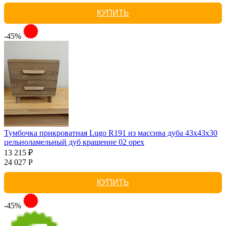
КУПИТЬ
-45%
Тумбочка прикроватная Lugo R191 из массива дуба 43х43х30
цельноламельный дуб крашение 02 орех
13 215 ₽
24 027 Р
КУПИТЬ
-45%