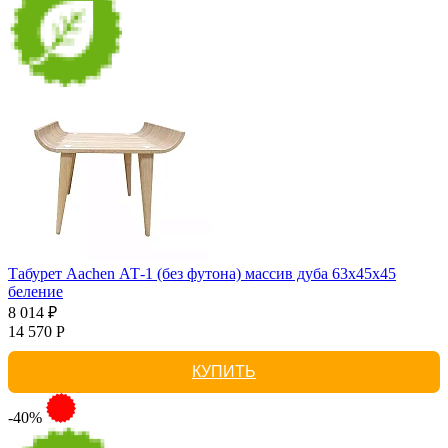
Табурет Aachen АТ-1 (без футона) массив дуба 63х45х45
беление
8 014 ₽
14 570 Р
КУПИТЬ
-40%