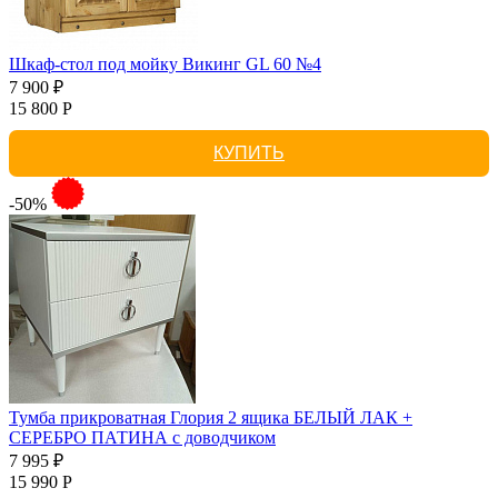
Шкаф-стол под мойку Викинг GL 60 №4
7 900 ₽
15 800 Р
КУПИТЬ
-50%
Тумба прикроватная Глория 2 ящика БЕЛЫЙ ЛАК +
СЕРЕБРО ПАТИНА с доводчиком
7 995 ₽
15 990 Р