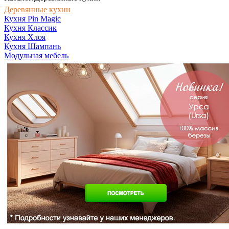
Деревянные кухни
Кухня Pin Magic
Кухня Классик
Кухня Хлоя
Кухня Шампань
Модульная мебель