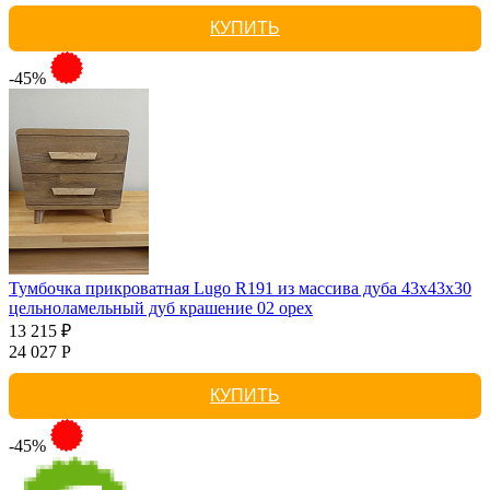
КУПИТЬ
-45%
Тумбочка прикроватная Lugo R191 из массива дуба 43х43х30
цельноламельный дуб крашение 02 орех
13 215 ₽
24 027 Р
КУПИТЬ
-45%