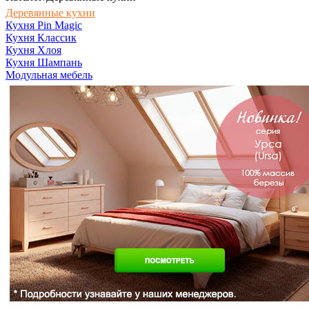
Деревянные кухни
Кухня Pin Magic
Кухня Классик
Кухня Хлоя
Кухня Шампань
Модульная мебель