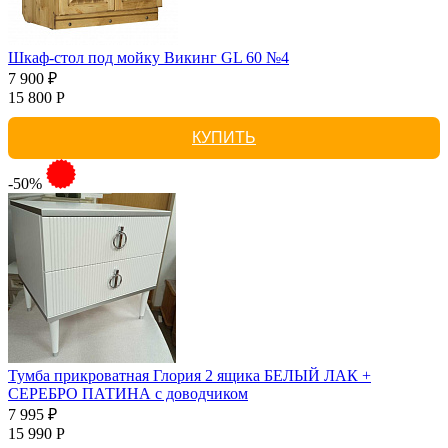
Шкаф-стол под мойку Викинг GL 60 №4
7 900 ₽
15 800 Р
КУПИТЬ
-50%
Тумба прикроватная Глория 2 ящика БЕЛЫЙ ЛАК +
СЕРЕБРО ПАТИНА с доводчиком
7 995 ₽
15 990 Р