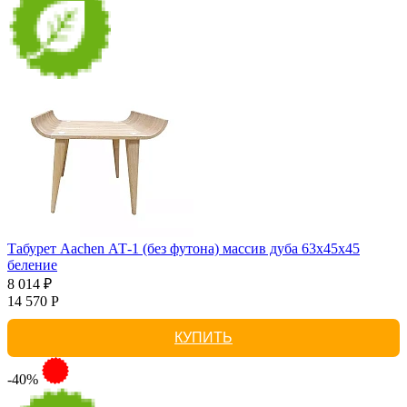
Табурет Aachen АТ-1 (без футона) массив дуба 63х45х45
беление
8 014 ₽
14 570 Р
КУПИТЬ
-40%