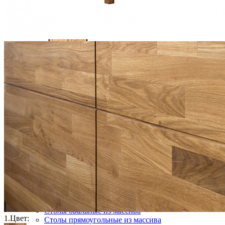
Шкаф 2-х дверный с ящиком POR 2P+1T
81 648 ₽
В корзину
Столовая
Буфеты и бары
Комоды для кухни
Лавки и скамьи
Полки и ящики
Столы кофейные и чайные
Столы обеденные
Столы квадратные из массива
Столы круглые из массива
Столы овальные из массива
1.
Цвет:
Столы прямоугольные из массива