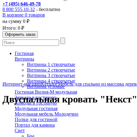
+7 (495) 646-49-78
8 800 555-10-32
- бесплатно
В корзине 0 товаров
на сумму 0 ₽
Итого:
0 ₽
Гостиная
Витрины
Витрины 1 створчатые
Витрины 2 створчатые
Витрины 3 створчатые
Витрины 4 створчатые
Интернет-магазин
Каталог
Мебель для спальни из массива дерев
Витрины угловые
Гостиная Вилия-М модульная
Двуспальная кровать "Некст",
Зеркала в гостиную
Комоды в гостиную
Модульная гостиная
Модульная мебель Молодечно
Полки для гостиной
Портал для камина
Свет
Бра