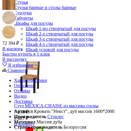
Стулья
Стулья барные и столы барные
Сундуки
Табуреты
Шкафы для посуды
Шкаф 1-но створчатый для посуды
Шкаф 2-х створчатый для посуды
Шкаф 3-х створчатый для посуды
72 394 ₽
Шкаф 4-х створчатый для посуды
В корзину
Шкаф угловой для посуды
Быстро купить в 1 клик
В рассрочку
В избранное
Сравнить
Характеристики
Описание
Отзывы
Видео
Доставка
Стул MEXICA-CHAISE из массива сосны
Артикул
Кровать "Некст", дуб массив 1600*2000
7 818 ₽
Производитель
Стэнлес
8 687 ₽
Материал
Массив дуба
В корзину
Страна производитель
Белоруссия