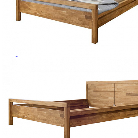
Кровати полутороспальные с подъемным механизм
Зеркала
Комоды
Кровати двуспальные
Кровати металлические
Кровати односпальные
Кровати полутороспальные
Решетки и настилы под матрас
Спальные гарнитуры
Тахта
Туалетные столики
Тумбы прикроватные
Шкафы для одежды
Антресоли на шкаф
Полки и ящики в шкаф для одежды
Шкаф 1-дверный для одежды и белья
Шкафы 2-х дверные для одежды и белья
Шкафы 3-х дверные для одежды и белья
Шкафы 4-х дверные для одежды и белья
Шкафы 5-ти дверные для одежды и белья
Шкафы 6-ти дверные для одежды и белья
Шкафы купе для одежды и белья
Шкафы угловые для одежды и белья
Ящики и короба