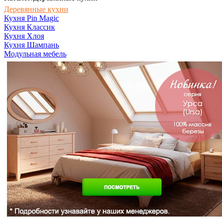
Деревянные кухни
Кухня Pin Magic
Кухня Классик
Кухня Хлоя
Кухня Шампань
Модульная мебель