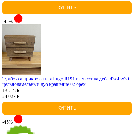
КУПИТЬ
-45%
Тумбочка прикроватная Lugo R191 из массива дуба 43х43х30
цельноламельный дуб крашение 02 орех
13 215 ₽
24 027 Р
КУПИТЬ
-45%