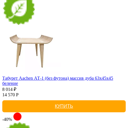
Табурет Aachen АТ-1 (без футона) массив дуба 63х45х45
беление
8 014 ₽
14 570 Р
КУПИТЬ
-40%