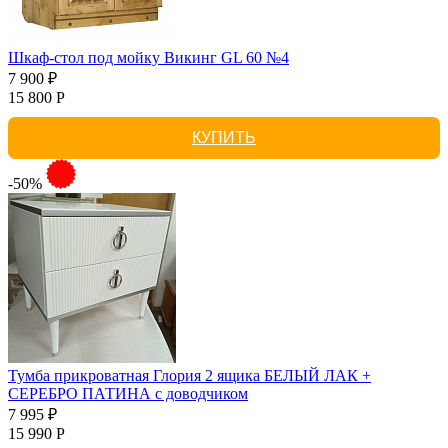
Шкаф-стол под мойку Викинг GL 60 №4
7 900 ₽
15 800 Р
КУПИТЬ
-50%
Тумба прикроватная Глория 2 ящика БЕЛЫЙ ЛАК +
СЕРЕБРО ПАТИНА с доводчиком
7 995 ₽
15 990 Р