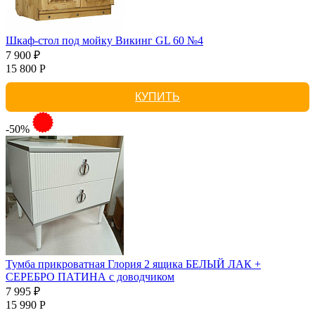
Шкаф-стол под мойку Викинг GL 60 №4
7 900 ₽
15 800 Р
КУПИТЬ
-50%
Тумба прикроватная Глория 2 ящика БЕЛЫЙ ЛАК +
СЕРЕБРО ПАТИНА с доводчиком
7 995 ₽
15 990 Р