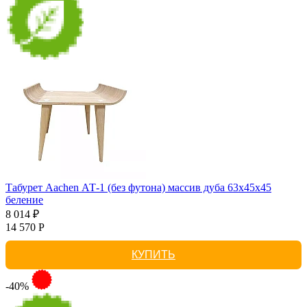
Табурет Aachen АТ-1 (без футона) массив дуба 63х45х45
беление
8 014 ₽
14 570 Р
КУПИТЬ
-40%