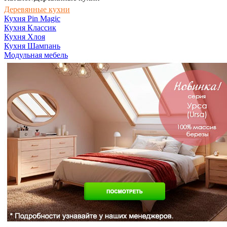
Деревянные кухни
Кухня Pin Magic
Кухня Классик
Кухня Хлоя
Кухня Шампань
Модульная мебель