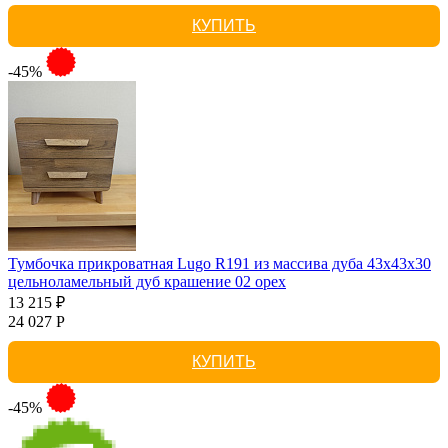
КУПИТЬ
-45%
Тумбочка прикроватная Lugo R191 из массива дуба 43х43х30
цельноламельный дуб крашение 02 орех
13 215 ₽
24 027 Р
КУПИТЬ
-45%