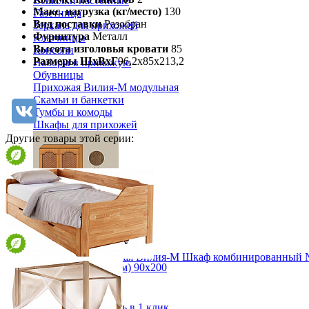
Вешалки настенные
Макс. нагрузка (кг/место)
130
Газетница
Вид поставки
Разобран
Зеркала для прихожей
Фурнитура
Металл
Ключницы
Высота изголовья кровати
85
Консоли
Размеры ШхВхГ
96,2х85х213,2
Наборы в прихожую
Обувницы
Прихожая Вилия-М модульная
Скамьи и банкетки
Тумбы и комоды
Шкафы для прихожей
Другие товары этой серии:
Модульная прихожая Вилия-М Шкаф комбинированный 
Кровать Фрита (с ящиком) 90х200
84 576 ₽
от 78 140 ₽
97/182,5х67,5х205 см
В корзину
Быстро купить в 1 клик
Детская