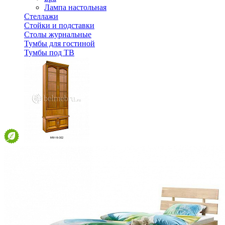
Лампа настольная
Стеллажи
Стойки и подставки
Столы журнальные
Тумбы для гостиной
Тумбы под ТВ
Шкаф комбинированный Молодечно ММ-18-302
81 830 ₽
В корзину
Спальня
Деревянные кровати с подъемным механизмом
Кровати односпальные с подъемным механизмом
Кровати двуспальные с подъемным механизмом
Кровати полутороспальные с подъемным механизм
Зеркала