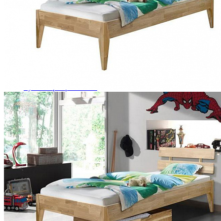
Комоды
Кровати двуспальные
Кровати металлические
Кровати односпальные
Кровати полутороспальные
Решетки и настилы под матрас
Спальные гарнитуры
Тахта
Туалетные столики
Тумбы прикроватные
Шкафы для одежды
Антресоли на шкаф
Полки и ящики в шкаф для одежды
Шкаф 1-дверный для одежды и белья
Шкафы 2-х дверные для одежды и белья
Шкафы 3-х дверные для одежды и белья
Шкафы 4-х дверные для одежды и белья
Шкафы 5-ти дверные для одежды и белья
Шкафы 6-ти дверные для одежды и белья
Шкафы купе для одежды и белья
Шкафы угловые для одежды и белья
Ящики и короба