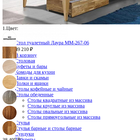
1.
Цвет:
Стол туалетный Лаура ММ-267-06
49 210 ₽
В корзину
Столовая
Буфеты и бары
Комоды для кухни
Лавки и скамьи
Полки и ящики
Столы кофейные и чайные
Столы обеденные
Столы квадратные из массива
Столы круглые из массива
Столы овальные из массива
Столы прямоугольные из массива
Стулья
Стулья барные и столы барные
Сундуки
Табуреты
38 495 ₽