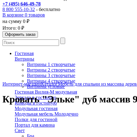
+7 (495) 646-49-78
8 800 555-10-32
- бесплатно
В корзине 0 товаров
на сумму 0 ₽
Итого:
0 ₽
Гостиная
Витрины
Витрины 1 створчатые
Витрины 2 створчатые
Витрины 3 створчатые
Витрины 4 створчатые
Интернет-магазин
Каталог
Мебель для спальни из массива дерев
Витрины угловые
Гостиная Вилия-М модульная
Кровать "Эльке" дуб массив 
Зеркала в гостиную
Комоды в гостиную
Модульная гостиная
Модульная мебель Молодечно
Полки для гостиной
Портал для камина
Свет
Бра