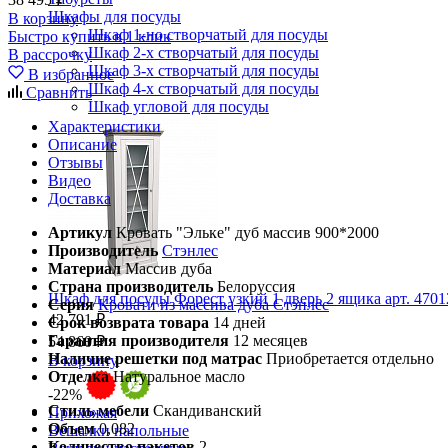
Шкафы для посуды
В корзину
Шкаф 1-но створчатый для посуды
Быстро купить в 1 клик
Шкаф 2-х створчатый для посуды
В рассрочку
Шкаф 3-х створчатый для посуды
В избранное
Шкаф 4-х створчатый для посуды
Сравнить
Шкаф угловой для посуды
Характеристики
Описание
Отзывы
Видео
Доставка
Артикул
Кровать "Эльке" дуб массив 900*2000
Производитель
Стэнлес
Материал
Массив дуба
Страна производитель
Белоруссия
Шкаф для посуды Форест узкий 1 дверь 2 ящика арт. 4701
Серия
Кровати из массива дуба Стэнлес
42 791 ₽
Срок возврата товара
14 дней
Гарантия производителя
12 месяцев
54 860 ₽
Наличие решетки под матрас
Приобретается отдельно
В корзину
Отделка
Натуральное масло
-22%
Стиль мебели
Скандиванский
Прихожая
Объем
0,082
Вешалки напольные
Количество пакетов
2