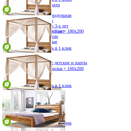
Двухъярусные кровати
Декор в детскую
Детская Вилия-М модульная
Детские гарнитуры
Детские кровати до 3-х лет
Двуспальная кровать Севилья + 180х200
Детские кровати от 3 лет
Комоды классические
от 107 419 ₽
Комоды пеленальные
199х210/83х219 см
Кровати домики
В корзину
Быстро купить в 1 клик
Полки детские
Стеллажи детские
Столы письменные детские и парты
Тумбы для детей
Двуспальная кровать Севилья + 160х200
Шведская стенка
от 103 921 ₽
Шкафы детские
179х210/83х219 см
Ящики и короба
В корзину
Быстро купить в 1 клик
Кровать Севилья + 140х200
от 100 488 ₽
159х210/83х219 см
В корзину
Быстро купить в 1 клик