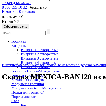
+7 (495) 646-49-78
8 800 555-10-32
- бесплатно
В корзине 0 товаров
на сумму 0 ₽
Итого:
0 ₽
Гостиная
Витрины
Витрины 1 створчатые
Витрины 2 створчатые
Витрины 3 створчатые
Витрины 4 створчатые
Интернет-магазин
Каталог
Столовые из массива дерева
Скамейки
Витрины угловые
Гостиная Вилия-М модульная
Скамья MEXICA-BAN120 из м
Зеркала в гостиную
Комоды в гостиную
Модульная гостиная
Модульная мебель Молодечно
Полки для гостиной
Портал для камина
Свет
Бра