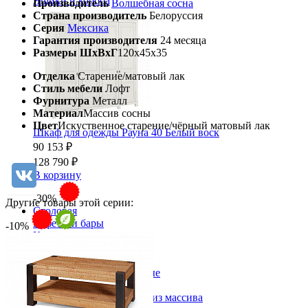
Ящики и короба
Производитель
Волшебная сосна
Страна производитель
Белоруссия
Серия
Мексика
Гарантия производителя
24 месяца
Размеры ШхВхГ
120х45х35
Отделка
Старение/матовый лак
Стиль мебели
Лофт
Фурнитура
Металл
Материал
Массив сосны
Цвет
Искуственное старение/чёрный матовый лак
Шкаф для одежды Рауна 40 Белый воск
90 153 ₽
128 790 ₽
В корзину
-30%
Другие товары этой серии:
Столовая
Буфеты и бары
-10%
Комоды для кухни
Лавки и скамьи
Полки и ящики
Столы кофейные и чайные
Столы обеденные
Столы квадратные из массива