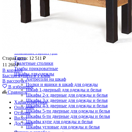
Кровати двуспальные с подъемным механизмом
Кровати полутороспальные с подъемным механизм
Зеркала
Комоды
Кровати двуспальные
Кровати металлические
Кровати односпальные
Кровати полутороспальные
Решетки и настилы под матрас
Спальные гарнитуры
Тахта
Старая цена:
12 511 ₽
Туалетные столики
11 260 ₽
Тумбы прикроватные
В корзину
Шкафы для одежды
Быстро купить в 1 клик
Антресоли на шкаф
В рассрочку
Полки и ящики в шкаф для одежды
В избранное
Шкаф 1-дверный для одежды и белья
Сравнить
Шкафы 2-х дверные для одежды и белья
Шкафы 3-х дверные для одежды и белья
Характеристики
Шкафы 4-х дверные для одежды и белья
Описание
Шкафы 5-ти дверные для одежды и белья
Отзывы
Шкафы 6-ти дверные для одежды и белья
Видео
Шкафы купе для одежды и белья
Доставка
Шкафы угловые для одежды и белья