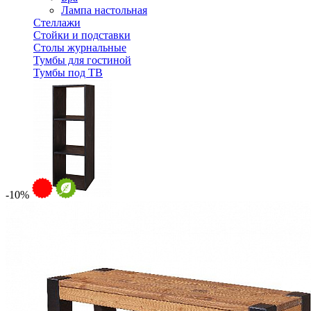
Лампа настольная
Стеллажи
Стойки и подставки
Столы журнальные
Тумбы для гостиной
Тумбы под ТВ
-10%
Стеллаж для книг ERICKA-CUBE3 из массива сосны
10 451 ₽
11 612 ₽
В корзину
-10%
Спальня
Деревянные кровати с подъемным механизмом
Кровати односпальные с подъемным механизмом