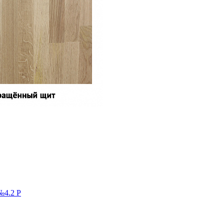
№4.2 Р