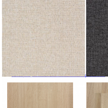
Стулья барные и столы барные
Сундуки
Табуреты
Шкафы для посуды
Шкаф 1-но створчатый для посуды
Шкаф 2-х створчатый для посуды
Шкаф 3-х створчатый для посуды
Шкаф 4-х створчатый для посуды
Шкаф угловой для посуды
Стол прямоугольный MEXICA-TR140 из массива сосны
19 066 ₽
21 184 ₽
В корзину
-10%
Прихожая
Вешалки напольные