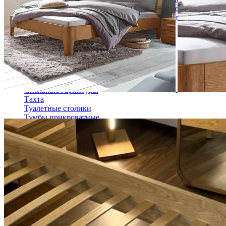
Кровати двуспальные с подъемным механизмом
Кровати полутороспальные с подъемным механизм
Зеркала
Комоды
Кровати двуспальные
Кровати металлические
Кровати односпальные
Кровати полутороспальные
Решетки и настилы под матрас
Спальные гарнитуры
Тахта
Туалетные столики
Тумбы прикроватные
Шкафы для одежды
Антресоли на шкаф
Полки и ящики в шкаф для одежды
Шкаф 1-дверный для одежды и белья
Шкафы 2-х дверные для одежды и белья
Шкафы 3-х дверные для одежды и белья
Шкафы 4-х дверные для одежды и белья
Шкафы 5-ти дверные для одежды и белья
Шкафы 6-ти дверные для одежды и белья
Шкафы купе для одежды и белья
Шкафы угловые для одежды и белья