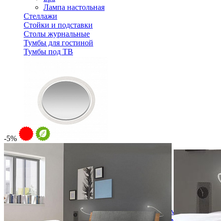
Лампа настольная
Стеллажи
Стойки и подставки
Столы журнальные
Тумбы для гостиной
Тумбы под ТВ
-5%
Зеркало Тельма ГМ 6591
8 217 ₽
9 130 ₽
В корзину
-10%
Спальня
Деревянные кровати с подъемным механизмом
Кровати односпальные с подъемным механизмом