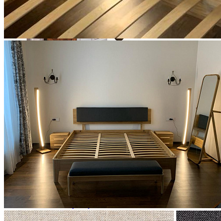
Ящики и короба
Кровать двуспальная Паола (2000*1800) с гибким основа
145 084 ₽
174 800 ₽
В корзину
-17%
Столовая
Буфеты и бары
Комоды для кухни
Лавки и скамьи
Полки и ящики
Столы кофейные и чайные
Столы обеденные
Столы квадратные из массива
Столы круглые из массива
Столы овальные из массива
Столы прямоугольные из массива
Стулья