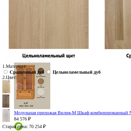
Вешалки настенные
Газетница
Зеркала для прихожей
Ключницы
Консоли
Наборы в прихожую
Обувницы
Прихожая Вилия-М модульная
Скамьи и банкетки
Тумбы и комоды
Шкафы для прихожей
1.
Материал:
Сращенный дуб
Цельноламельный дуб
2.
Цвет:
Модульная прихожая Вилия-М Шкаф комбинированный 
84 576 ₽
Старая цена:
70 254 ₽