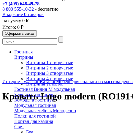
+7 (495) 646-49-78
8 800 555-10-32
- бесплатно
В корзине 0 товаров
на сумму 0 ₽
Итого:
0 ₽
Гостиная
Витрины
Витрины 1 створчатые
Витрины 2 створчатые
Витрины 3 створчатые
Витрины 4 створчатые
Интернет-магазин
Каталог
Мебель для спальни из массива дерев
Витрины угловые
Гостиная Вилия-М модульная
Кровать Lugo modern (RO191+
Зеркала в гостиную
Комоды в гостиную
Модульная гостиная
Модульная мебель Молодечно
Полки для гостиной
Портал для камина
Свет
Бра