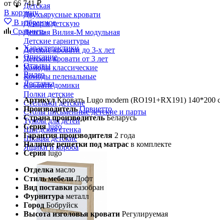
от 66 741 ₽
Детская
В корзину
Двухъярусные кровати
В избранное
Декор в детскую
Сравнить
Детская Вилия-М модульная
Детские гарнитуры
Характеристики
Детские кровати до 3-х лет
Описание
Детские кровати от 3 лет
Отзывы
Комоды классические
Видео
Комоды пеленальные
Доставка
Кровати домики
Полки детские
Артикул
Кровать Lugo modern (RO191+RX191) 140*200 с
Стеллажи детские
Производитель
Орвиетто
Столы письменные детские и парты
Страна производитель
Беларусь
Тумбы для детей
Серия
lugo
Шведская стенка
Гарантия производителя
2 года
Шкафы детские
Наличие решетки под матрас
в комплекте
Ящики и короба
Серия
lugo
Отделка
масло
Стиль мебели
Лофт
Вид поставки
разобран
Фурнитура
металл
Город
Бобруйск
Высота изголовья кровати
Регулируемая