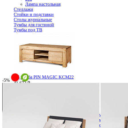
Лампа настольная
Стеллажи
Стойки и подставки
Столы журнальные
Тумбы для гостиной
Тумбы под ТВ
ТВ тумба PIN MAGIC KCM22
-5%
41 672 ₽
46 302 ₽
В корзину
-10%
Спальня
Деревянные кровати с подъемным механизмом
Кровати односпальные с подъемным механизмом
Кровати двуспальные с подъемным механизмом