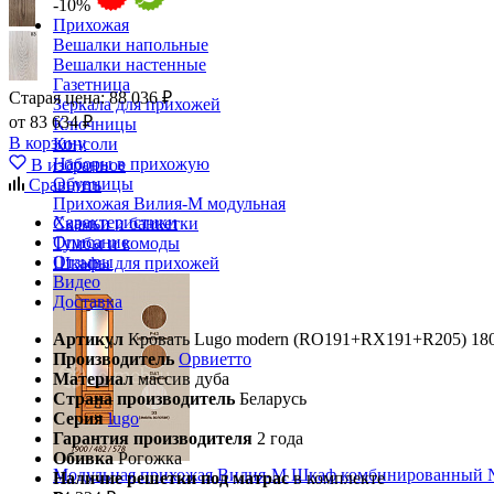
-10%
Прихожая
Вешалки напольные
Вешалки настенные
Газетница
Старая цена:
88 036 ₽
Зеркала для прихожей
от 83 634 ₽
Ключницы
В корзину
Консоли
Наборы в прихожую
В избранное
Обувницы
Сравнить
Прихожая Вилия-М модульная
Характеристики
Скамьи и банкетки
Описание
Тумбы и комоды
Отзывы
Шкафы для прихожей
Видео
Доставка
Артикул
Кровать Lugo modern (RO191+RX191+R205) 180*
Производитель
Орвиетто
Материал
массив дуба
Страна производитель
Беларусь
Серия
lugo
Гарантия производителя
2 года
Обивка
Рогожка
Модульная прихожая Вилия-М Шкаф комбинированный 
Наличие решетки под матрас
в комплекте