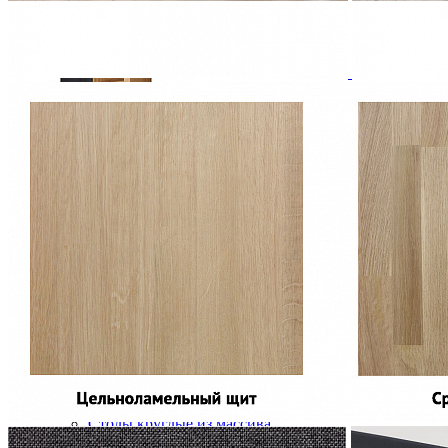
Шкаф ROLLER-FAR1P+1T из массива сосны
53 011 ₽
58 901 ₽
В корзину
-10%
Столовая
Буфеты и бары
Комоды для кухни
Лавки и скамьи
Полки и ящики
Столы кофейные и чайные
Столы обеденные
Столы квадратные из массива
Столы круглые из массива
Столы овальные из массива