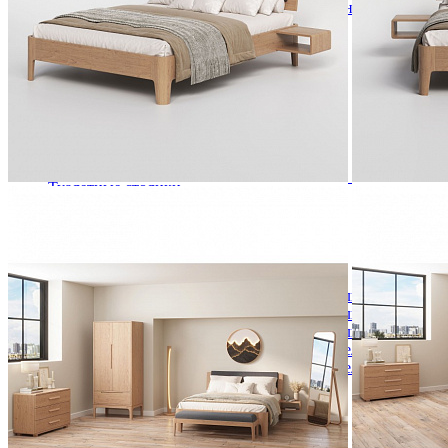
Кровати полутороспальные с подъемным механизм
Зеркала
Комоды
Кровати двуспальные
Кровати металлические
Кровати односпальные
Кровати полутороспальные
Решетки и настилы под матрас
Спальные гарнитуры
Тахта
Туалетные столики
Тумбы прикроватные
Шкафы для одежды
Антресоли на шкаф
Полки и ящики в шкаф для одежды
Шкаф 1-дверный для одежды и белья
Шкафы 2-х дверные для одежды и белья
Шкафы 3-х дверные для одежды и белья
Шкафы 4-х дверные для одежды и белья
Шкафы 5-ти дверные для одежды и белья
Шкафы 6-ти дверные для одежды и белья
Шкафы купе для одежды и белья
Шкафы угловые для одежды и белья
Ящики и короба