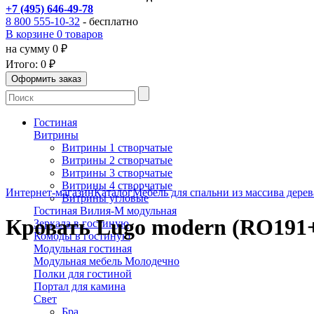
+7 (495) 646-49-78
8 800 555-10-32
- бесплатно
В корзине 0 товаров
на сумму 0 ₽
Итого:
0 ₽
Гостиная
Витрины
Витрины 1 створчатые
Витрины 2 створчатые
Витрины 3 створчатые
Витрины 4 створчатые
Интернет-магазин
Каталог
Мебель для спальни из массива дерев
Витрины угловые
Гостиная Вилия-М модульная
Кровать Lugo modern (RO191+
Зеркала в гостиную
Комоды в гостиную
Модульная гостиная
Модульная мебель Молодечно
Полки для гостиной
Портал для камина
Свет
Бра