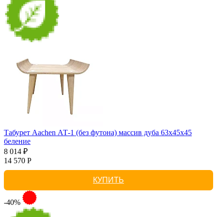
Табурет Aachen АТ-1 (без футона) массив дуба 63х45х45
беление
8 014 ₽
14 570 Р
КУПИТЬ
-40%