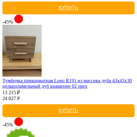
КУПИТЬ
-45%
Тумбочка прикроватная Lugo R191 из массива дуба 43х43х30
цельноламельный дуб крашение 02 орех
13 215 ₽
24 027 Р
КУПИТЬ
-45%