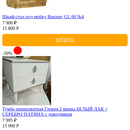
Шкаф-стол под мойку Викинг GL 60 №4
7 900 ₽
15 800 Р
КУПИТЬ
-50%
Тумба прикроватная Глория 2 ящика БЕЛЫЙ ЛАК +
СЕРЕБРО ПАТИНА с доводчиком
7 995 ₽
15 990 Р