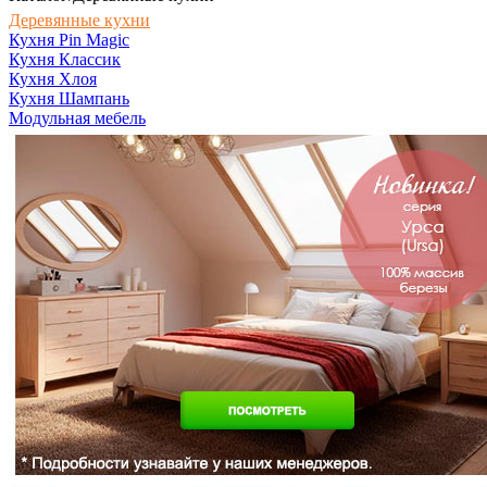
Деревянные кухни
Кухня Pin Magic
Кухня Классик
Кухня Хлоя
Кухня Шампань
Модульная мебель