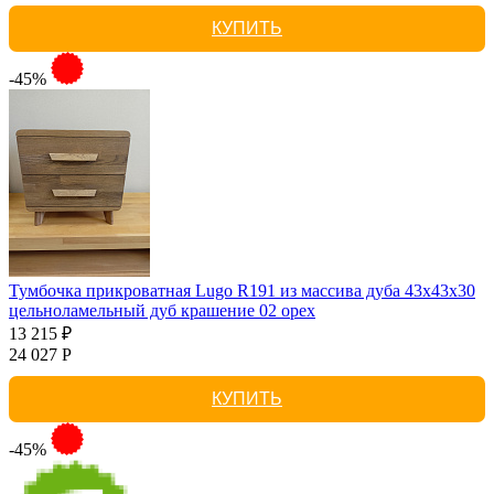
КУПИТЬ
-45%
Тумбочка прикроватная Lugo R191 из массива дуба 43х43х30
цельноламельный дуб крашение 02 орех
13 215 ₽
24 027 Р
КУПИТЬ
-45%