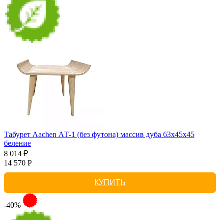
Табурет Aachen АТ-1 (без футона) массив дуба 63х45х45
беление
8 014 ₽
14 570 Р
КУПИТЬ
-40%