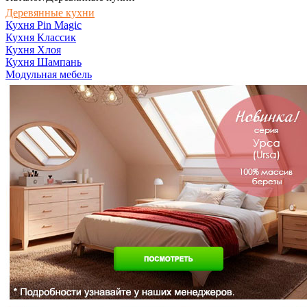
Деревянные кухни
Кухня Pin Magic
Кухня Классик
Кухня Хлоя
Кухня Шампань
Модульная мебель