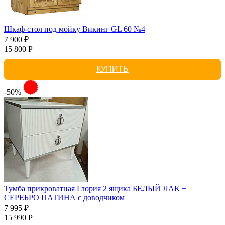
Шкаф-стол под мойку Викинг GL 60 №4
7 900 ₽
15 800 Р
КУПИТЬ
-50%
Тумба прикроватная Глория 2 ящика БЕЛЫЙ ЛАК +
СЕРЕБРО ПАТИНА с доводчиком
7 995 ₽
15 990 Р