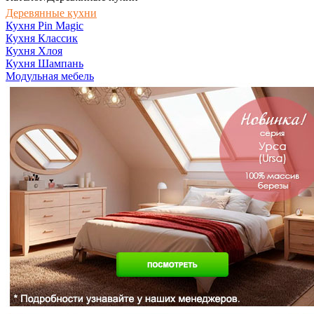
Деревянные кухни
Кухня Pin Magic
Кухня Классик
Кухня Хлоя
Кухня Шампань
Модульная мебель