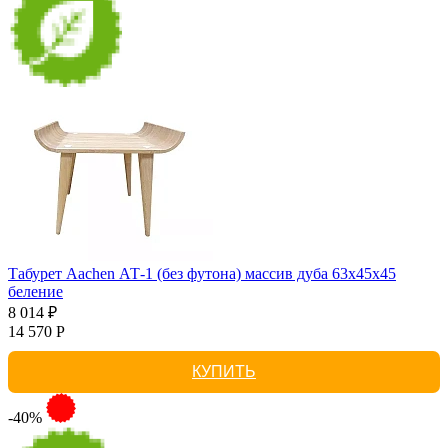
Табурет Aachen АТ-1 (без футона) массив дуба 63х45х45
беление
8 014 ₽
14 570 Р
КУПИТЬ
-40%