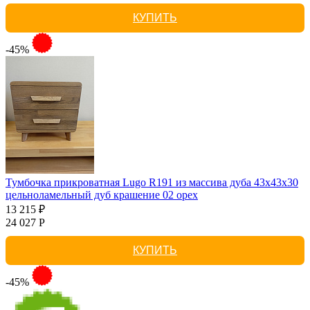
КУПИТЬ
-45%
Тумбочка прикроватная Lugo R191 из массива дуба 43х43х30
цельноламельный дуб крашение 02 орех
13 215 ₽
24 027 Р
КУПИТЬ
-45%