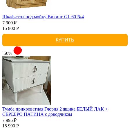
Шкаф-стол под мойку Викинг GL 60 №4
7 900 ₽
15 800 Р
КУПИТЬ
-50%
Тумба прикроватная Глория 2 ящика БЕЛЫЙ ЛАК +
СЕРЕБРО ПАТИНА с доводчиком
7 995 ₽
15 990 Р