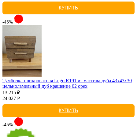
КУПИТЬ
-45%
Тумбочка прикроватная Lugo R191 из массива дуба 43х43х30
цельноламельный дуб крашение 02 орех
13 215 ₽
24 027 Р
КУПИТЬ
-45%