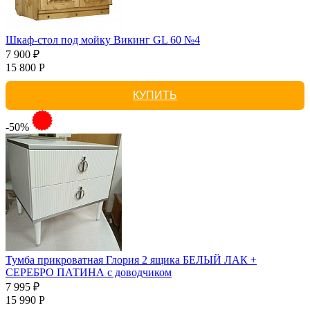
Шкаф-стол под мойку Викинг GL 60 №4
7 900 ₽
15 800 Р
КУПИТЬ
-50%
Тумба прикроватная Глория 2 ящика БЕЛЫЙ ЛАК +
СЕРЕБРО ПАТИНА с доводчиком
7 995 ₽
15 990 Р