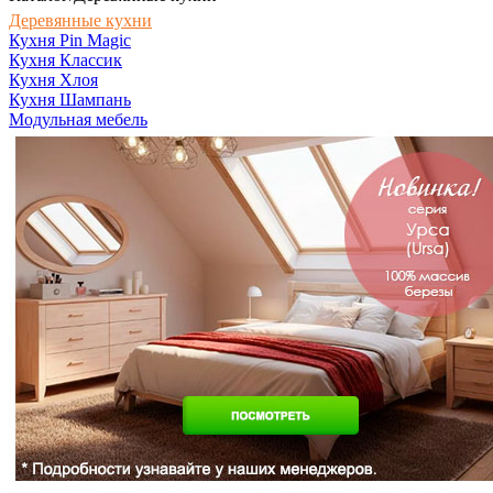
Деревянные кухни
Кухня Pin Magic
Кухня Классик
Кухня Хлоя
Кухня Шампань
Модульная мебель