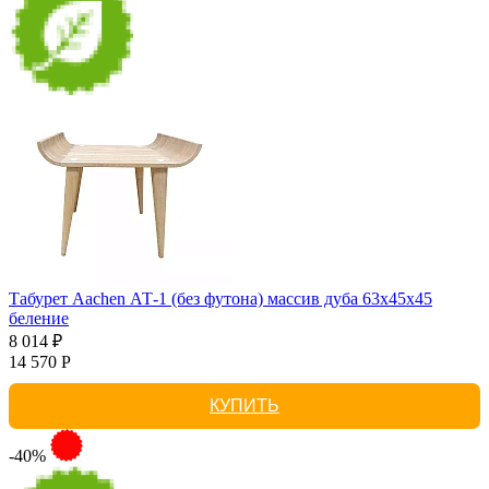
Табурет Aachen АТ-1 (без футона) массив дуба 63х45х45
беление
8 014 ₽
14 570 Р
КУПИТЬ
-40%