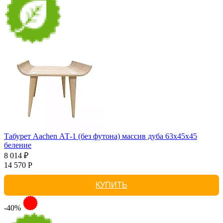
Табурет Aachen АТ-1 (без футона) массив дуба 63х45х45
беление
8 014 ₽
14 570 Р
КУПИТЬ
-40%