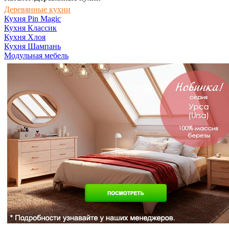
Деревянные кухни
Кухня Pin Magic
Кухня Классик
Кухня Хлоя
Кухня Шампань
Модульная мебель