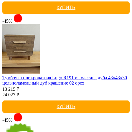
КУПИТЬ
-45%
Тумбочка прикроватная Lugo R191 из массива дуба 43х43х30
цельноламельный дуб крашение 02 орех
13 215 ₽
24 027 Р
КУПИТЬ
-45%