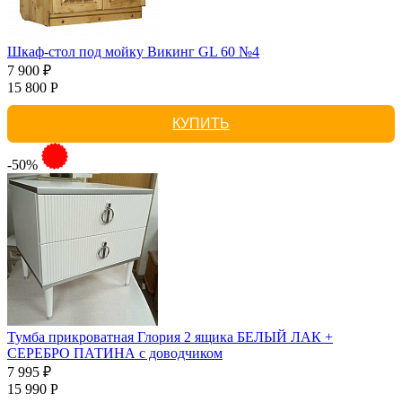
Шкаф-стол под мойку Викинг GL 60 №4
7 900 ₽
15 800 Р
КУПИТЬ
-50%
Тумба прикроватная Глория 2 ящика БЕЛЫЙ ЛАК +
СЕРЕБРО ПАТИНА с доводчиком
7 995 ₽
15 990 Р