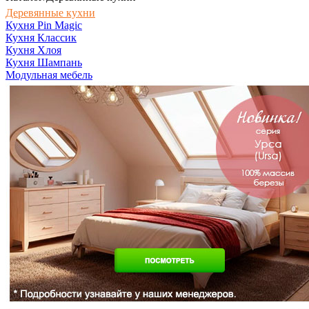
Деревянные кухни
Кухня Pin Magic
Кухня Классик
Кухня Хлоя
Кухня Шампань
Модульная мебель