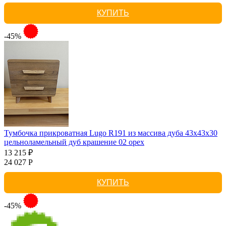
КУПИТЬ
-45%
Тумбочка прикроватная Lugo R191 из массива дуба 43х43х30
цельноламельный дуб крашение 02 орех
13 215 ₽
24 027 Р
КУПИТЬ
-45%