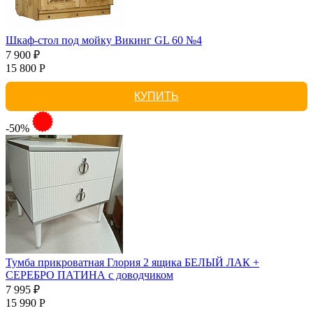
Шкаф-стол под мойку Викинг GL 60 №4
7 900 ₽
15 800 Р
КУПИТЬ
-50%
Тумба прикроватная Глория 2 ящика БЕЛЫЙ ЛАК +
СЕРЕБРО ПАТИНА с доводчиком
7 995 ₽
15 990 Р