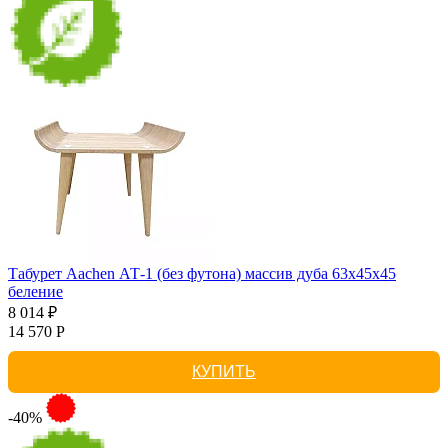
Табурет Aachen АТ-1 (без футона) массив дуба 63х45х45
беление
8 014 ₽
14 570 Р
КУПИТЬ
-40%