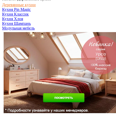
Деревянные кухни
Кухня Pin Magic
Кухня Классик
Кухня Хлоя
Кухня Шампань
Модульная мебель