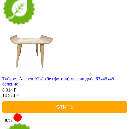
Табурет Aachen АТ-1 (без футона) массив дуба 63х45х45
беление
8 014 ₽
14 570 Р
КУПИТЬ
-40%