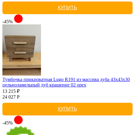
КУПИТЬ
-45%
Тумбочка прикроватная Lugo R191 из массива дуба 43х43х30
цельноламельный дуб крашение 02 орех
13 215 ₽
24 027 Р
КУПИТЬ
-45%