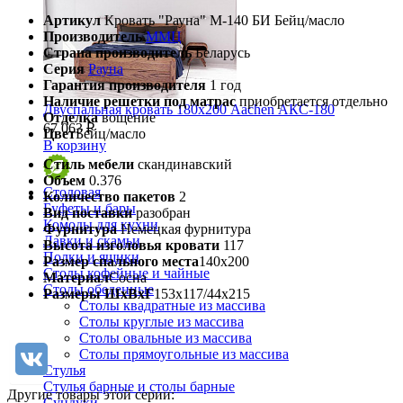
Артикул
Кровать "Рауна" М-140 БИ Бейц/масло
Производитель
ММЦ
Страна производитель
Беларусь
Серия
Рауна
Гарантия производителя
1 год
Наличие решетки под матрас
приобретается отдельно
Двуспальная кровать 180х200 Aachen АКС-180
Отделка
вощение
67 063 ₽
Цвет
Бейц/масло
В корзину
Стиль мебели
скандинавский
Объем
0.376
Столовая
Количество пакетов
2
Буфеты и бары
Вид поставки
разобран
Комоды для кухни
Фурнитура
Немецкая фурнитура
Лавки и скамьи
Высота изголовья кровати
117
Полки и ящики
Размер спального места
140х200
Столы кофейные и чайные
Материал
Сосна
Столы обеденные
Размеры ШхВхГ
153х117/44х215
Столы квадратные из массива
Столы круглые из массива
Столы овальные из массива
Столы прямоугольные из массива
Стулья
Стулья барные и столы барные
Другие товары этой серии:
Сундуки