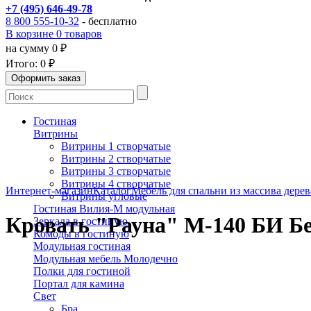
+7 (495) 646-49-78
8 800 555-10-32
- бесплатно
В корзине 0 товаров
на сумму 0 ₽
Итого:
0 ₽
Гостиная
Витрины
Витрины 1 створчатые
Витрины 2 створчатые
Витрины 3 створчатые
Витрины 4 створчатые
Интернет-магазин
Каталог
Мебель для спальни из массива дерев
Витрины угловые
Гостиная Вилия-М модульная
Кровать "Рауна" М-140 БИ Б
Зеркала в гостиную
Комоды в гостиную
Модульная гостиная
Модульная мебель Молодечно
Полки для гостиной
Портал для камина
Свет
Бра