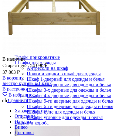
Зеркала
Комоды
Кровати двуспальные
Кровати металлические
Кровати односпальные
Кровати полутороспальные
Решетки и настилы под матрас
Спальные гарнитуры
Тахта
Туалетные столики
Тумбы прикроватные
В наличии
Шкафы для одежды
Старая цена:
54 090 ₽
Антресоли на шкаф
37 863 ₽
Полки и ящики в шкаф для одежды
В корзину
Шкаф 1-дверный для одежды и белья
Быстро купить в 1 клик
Шкафы 2-х дверные для одежды и белья
В рассрочку
Шкафы 3-х дверные для одежды и белья
В избранное
Шкафы 4-х дверные для одежды и белья
Сравнить
Шкафы 5-ти дверные для одежды и белья
Шкафы 6-ти дверные для одежды и белья
Характеристики
Шкафы купе для одежды и белья
Описание
Шкафы угловые для одежды и белья
Отзывы
Ящики и короба
Видео
Доставка