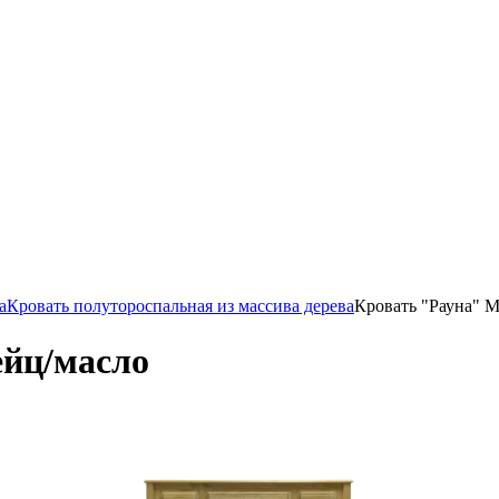
а
Кровать полутороспальная из массива дерева
Кровать "Рауна" М
ейц/масло