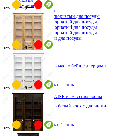
Табуреты
new
-30%
Шкафы для посуды
Шкаф 1-но створчатый для посуды
Шкаф 2-х створчатый для посуды
Шкаф 3-х створчатый для посуды
Шкаф 4-х створчатый для посуды
Шкаф угловой для посуды
new
-30%
Стеллаж для книг Рауна-3 масло бейц с дверцами
от 58 611 ₽
от 83 730 ₽
В корзину
Быстро купить в 1 клик
new
-30%
Стул MEXICA-CHAISE из массива сосны
7 818 ₽
Стеллаж для книг Рауна-3 белый воск с дверцами
8 687 ₽
от 58 611 ₽
В корзину
от 83 730 ₽
В корзину
Быстро купить в 1 клик
-10%
new
-30%
Прихожая