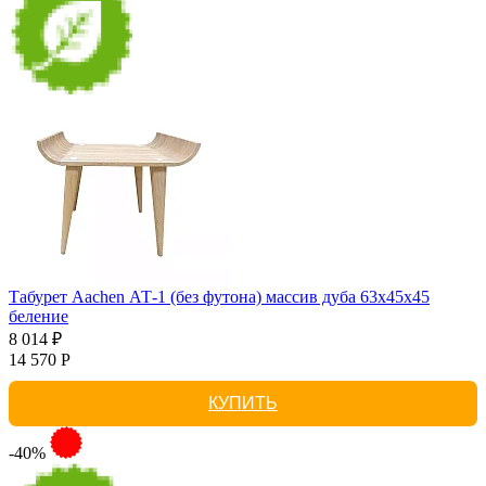
Табурет Aachen АТ-1 (без футона) массив дуба 63х45х45
беление
8 014 ₽
14 570 Р
КУПИТЬ
-40%