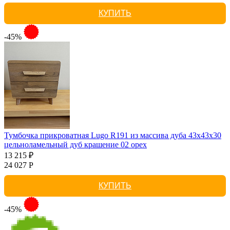
КУПИТЬ
-45%
Тумбочка прикроватная Lugo R191 из массива дуба 43х43х30
цельноламельный дуб крашение 02 орех
13 215 ₽
24 027 Р
КУПИТЬ
-45%