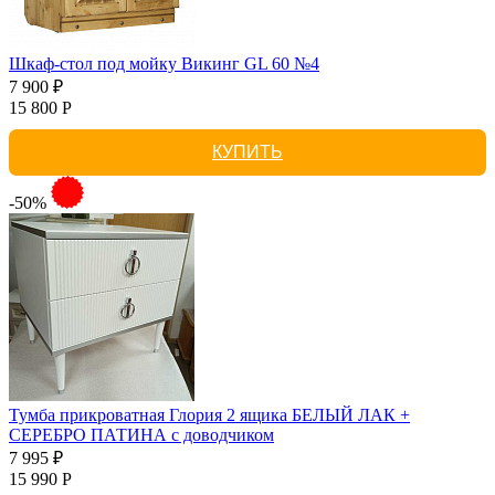
Шкаф-стол под мойку Викинг GL 60 №4
7 900 ₽
15 800 Р
КУПИТЬ
-50%
Тумба прикроватная Глория 2 ящика БЕЛЫЙ ЛАК +
СЕРЕБРО ПАТИНА с доводчиком
7 995 ₽
15 990 Р