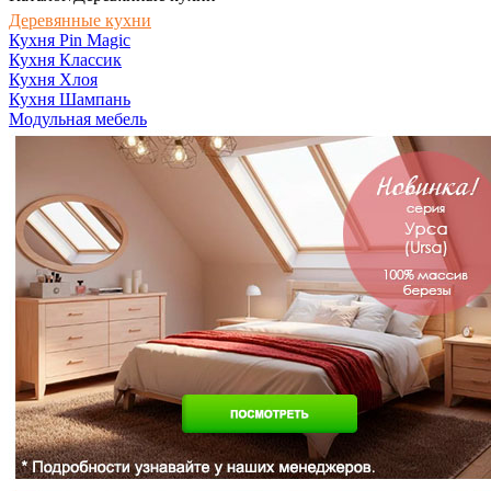
Деревянные кухни
Кухня Pin Magic
Кухня Классик
Кухня Хлоя
Кухня Шампань
Модульная мебель