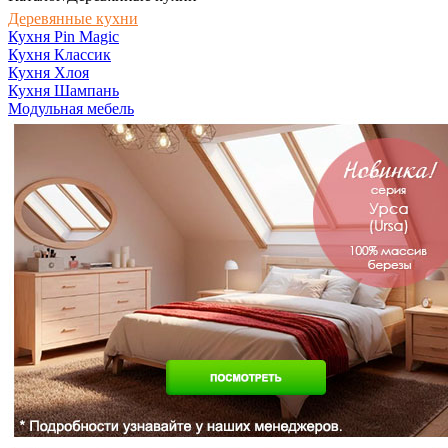
Деревянные кухни
Кухня Pin Magic
Кухня Классик
Кухня Хлоя
Кухня Шампань
Модульная мебель