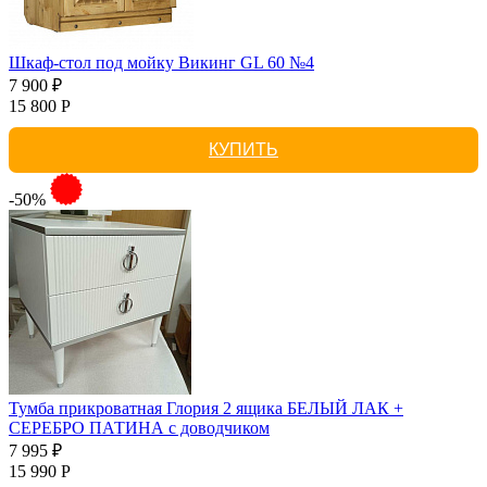
Шкаф-стол под мойку Викинг GL 60 №4
7 900 ₽
15 800 Р
КУПИТЬ
-50%
Тумба прикроватная Глория 2 ящика БЕЛЫЙ ЛАК +
СЕРЕБРО ПАТИНА с доводчиком
7 995 ₽
15 990 Р