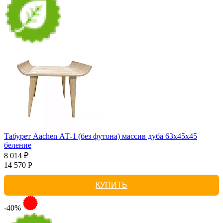
Табурет Aachen АТ-1 (без футона) массив дуба 63х45х45
беление
8 014 ₽
14 570 Р
КУПИТЬ
-40%