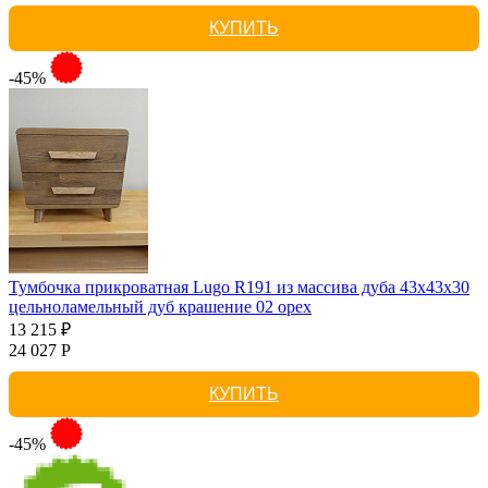
КУПИТЬ
-45%
Тумбочка прикроватная Lugo R191 из массива дуба 43х43х30
цельноламельный дуб крашение 02 орех
13 215 ₽
24 027 Р
КУПИТЬ
-45%