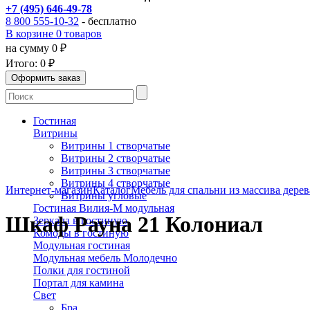
+7 (495) 646-49-78
8 800 555-10-32
- бесплатно
В корзине 0 товаров
на сумму 0 ₽
Итого:
0 ₽
Гостиная
Витрины
Витрины 1 створчатые
Витрины 2 створчатые
Витрины 3 створчатые
Витрины 4 створчатые
Интернет-магазин
Каталог
Мебель для спальни из массива дерев
Витрины угловые
Гостиная Вилия-М модульная
Шкаф Рауна 21 Колониал
Зеркала в гостиную
Комоды в гостиную
Модульная гостиная
Модульная мебель Молодечно
Полки для гостиной
Портал для камина
Свет
Бра