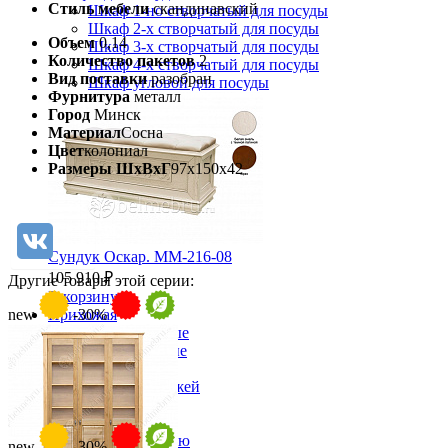
Стиль мебели
скандинавский
Шкаф 1-но створчатый для посуды
Шкаф 2-х створчатый для посуды
Объем
0,14
Шкаф 3-х створчатый для посуды
Количество пакетов
2
Шкаф 4-х створчатый для посуды
Вид поставки
разобран
Шкаф угловой для посуды
Фурнитура
металл
Город
Минск
Материал
Сосна
Цвет
колониал
Размеры ШхВхГ
97х150х42
Сундук Оскар. ММ-216-08
105 910 ₽
Другие товары этой серии:
В корзину
new
-30%
Прихожая
Вешалки напольные
Вешалки настенные
Газетница
Зеркала для прихожей
Ключницы
Консоли
Наборы в прихожую
new
-30%