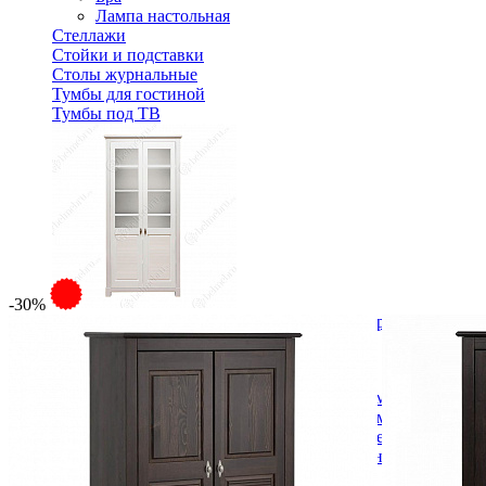
Лампа настольная
Стеллажи
Стойки и подставки
Столы журнальные
Тумбы для гостиной
Тумбы под ТВ
-30%
Стеллаж для книг Рауна-2 белый воск с дверцами
new
Спальня
Деревянные кровати с подъемным механизмом
Кровати односпальные с подъемным механизмом
Кровати двуспальные с подъемным механизмом
Кровати полутороспальные с подъемным механизм
Зеркала