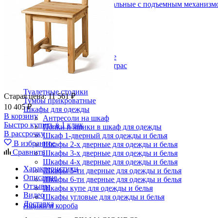
Кровати полутороспальные с подъемным механизм
Зеркала
Комоды
Кровати двуспальные
Кровати металлические
Кровати односпальные
Кровати полутороспальные
Решетки и настилы под матрас
Спальные гарнитуры
Тахта
Туалетные столики
Старая цена:
11 561 ₽
Тумбы прикроватные
10 405 ₽
Шкафы для одежды
В корзину
Антресоли на шкаф
Быстро купить в 1 клик
Полки и ящики в шкаф для одежды
В рассрочку
Шкаф 1-дверный для одежды и белья
В избранное
Шкафы 2-х дверные для одежды и белья
Сравнить
Шкафы 3-х дверные для одежды и белья
Шкафы 4-х дверные для одежды и белья
Характеристики
Шкафы 5-ти дверные для одежды и белья
Описание
Шкафы 6-ти дверные для одежды и белья
Отзывы
Шкафы купе для одежды и белья
Видео
Шкафы угловые для одежды и белья
Доставка
Ящики и короба