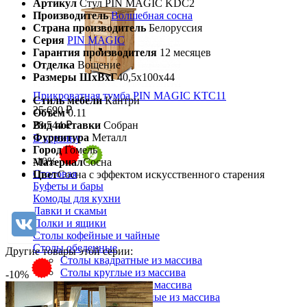
Артикул
Стул PIN MAGIC KDC2
Производитель
Волшебная сосна
Страна производитель
Белоруссия
Серия
PIN MAGIC
Гарантия производителя
12 месяцев
Отделка
Вощение
Размеры ШхВхГ
40,5х100х44
Прикроватная тумба PIN MAGIC KTC11
Стиль мебели
Кантри
25 690 ₽
Объем
0.11
Вид поставки
Собран
28 544 ₽
Фурнитура
Металл
В корзину
Город
Гомель
-10%
Материал
Сосна
Столовая
Цвет
Сосна с эффектом искусственного старения
Буфеты и бары
Комоды для кухни
Лавки и скамьи
Полки и ящики
Столы кофейные и чайные
Столы обеденные
Другие товары этой серии:
Столы квадратные из массива
Столы круглые из массива
-10%
Столы овальные из массива
Столы прямоугольные из массива