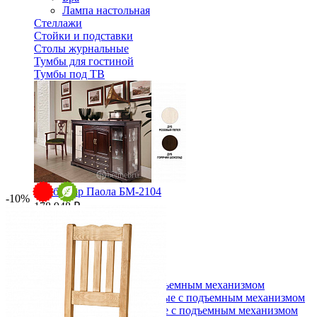
Лампа настольная
Стеллажи
Стойки и подставки
Столы журнальные
Тумбы для гостиной
Тумбы под ТВ
Тумба-бар Паола БМ-2104
-10%
178 948 ₽
215 600 ₽
В корзину
-17%
Спальня
Деревянные кровати с подъемным механизмом
Кровати односпальные с подъемным механизмом
Кровати двуспальные с подъемным механизмом