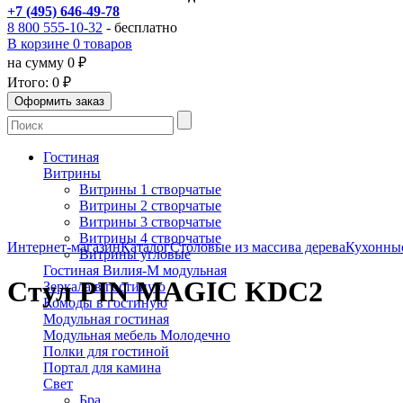
+7 (495) 646-49-78
8 800 555-10-32
- бесплатно
В корзине 0 товаров
на сумму 0 ₽
Итого:
0 ₽
Гостиная
Витрины
Витрины 1 створчатые
Витрины 2 створчатые
Витрины 3 створчатые
Витрины 4 створчатые
Интернет-магазин
Каталог
Столовые из массива дерева
Кухонные
Витрины угловые
Гостиная Вилия-М модульная
Стул PIN MAGIC KDC2
Зеркала в гостиную
Комоды в гостиную
Модульная гостиная
Модульная мебель Молодечно
Полки для гостиной
Портал для камина
Свет
Бра