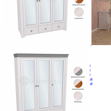
Комоды
Кровати двуспальные
Кровати металлические
Кровати односпальные
Кровати полутороспальные
Решетки и настилы под матрас
Спальные гарнитуры
Тахта
Туалетные столики
Тумбы прикроватные
Шкафы для одежды
Антресоли на шкаф
Полки и ящики в шкаф для одежды
Шкаф 1-дверный для одежды и белья
Шкафы 2-х дверные для одежды и белья
Шкафы 3-х дверные для одежды и белья
Шкафы 4-х дверные для одежды и белья
Шкафы 5-ти дверные для одежды и белья
Шкафы 6-ти дверные для одежды и белья
Шкафы купе для одежды и белья
Шкафы угловые для одежды и белья
Ящики и короба