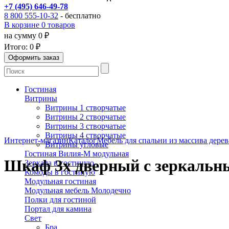
+7 (495) 646-49-78
8 800 555-10-32
- бесплатно
В корзине 0 товаров
на сумму 0 ₽
Итого:
0 ₽
Гостиная
Витрины
Витрины 1 створчатые
Витрины 2 створчатые
Витрины 3 створчатые
Витрины 4 створчатые
Интернет-магазин
Каталог
Мебель для спальни из массива дерев
Витрины угловые
Гостиная Вилия-М модульная
Шкаф 3х дверный с зеркальн
Зеркала в гостиную
Комоды в гостиную
Модульная гостиная
Модульная мебель Молодечно
Полки для гостиной
Портал для камина
Свет
Бра