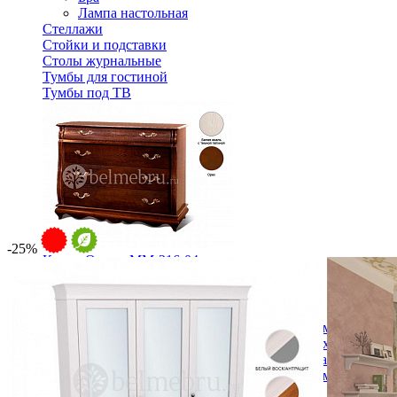
Лампа настольная
Стеллажи
Стойки и подставки
Столы журнальные
Тумбы для гостиной
Тумбы под ТВ
-25%
Комод Оскар. ММ-216-04
121 590 ₽
В корзину
Спальня
Деревянные кровати с подъемным механизмом
Кровати односпальные с подъемным механизмом
Кровати двуспальные с подъемным механизмом
Кровати полутороспальные с подъемным механизм
Зеркала