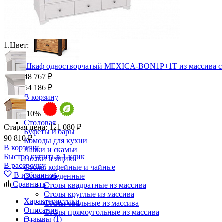
1.
Цвет:
Шкаф одностворчатый MEXICA-BON1P+1T из массива 
48 767 ₽
54 186 ₽
В корзину
-10%
Столовая
Старая цена:
121 080 ₽
Буфеты и бары
90 810 ₽
Комоды для кухни
В корзину
Лавки и скамьи
Быстро купить в 1 клик
Полки и ящики
В рассрочку
Столы кофейные и чайные
В избранное
Столы обеденные
Сравнить
Столы квадратные из массива
Столы круглые из массива
Характеристики
Столы овальные из массива
Описание
Столы прямоугольные из массива
Отзывы (1)
Стулья