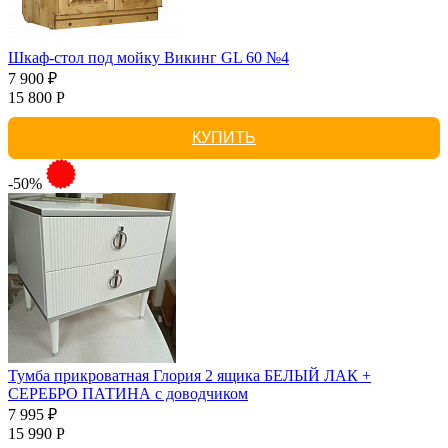
Шкаф-стол под мойку Викинг GL 60 №4
7 900 ₽
15 800 Р
КУПИТЬ
-50%
Тумба прикроватная Глория 2 ящика БЕЛЫЙ ЛАК +
СЕРЕБРО ПАТИНА с доводчиком
7 995 ₽
15 990 Р