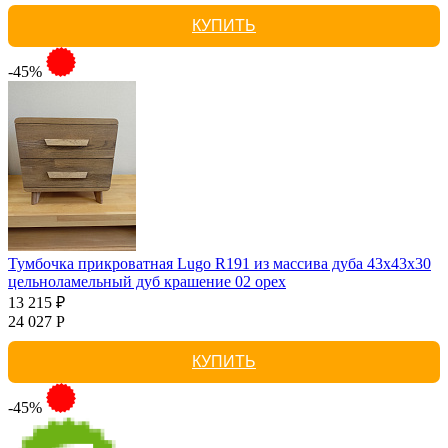
КУПИТЬ
-45%
Тумбочка прикроватная Lugo R191 из массива дуба 43х43х30
цельноламельный дуб крашение 02 орех
13 215 ₽
24 027 Р
КУПИТЬ
-45%