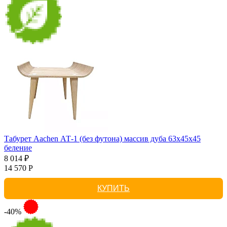
Табурет Aachen АТ-1 (без футона) массив дуба 63х45х45
беление
8 014 ₽
14 570 Р
КУПИТЬ
-40%