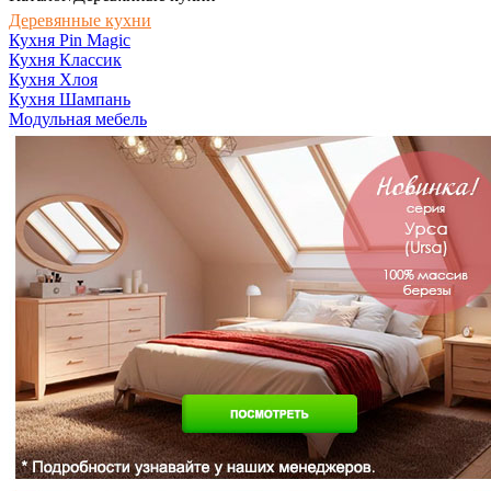
Деревянные кухни
Кухня Pin Magic
Кухня Классик
Кухня Хлоя
Кухня Шампань
Модульная мебель