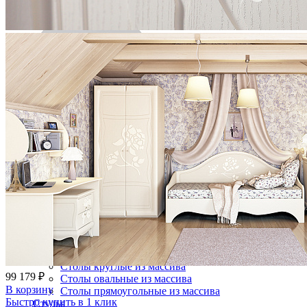
Полка Ольса (1 шт) для шкафа из массива сосны
1 534 ₽
2 130 ₽
В корзину
-28%
Столовая
Буфеты и бары
Комоды для кухни
Лавки и скамьи
Полки и ящики
Столы кофейные и чайные
Столы обеденные
Столы квадратные из массива
Столы круглые из массива
99 179 ₽
Столы овальные из массива
В корзину
Столы прямоугольные из массива
Быстро купить в 1 клик
Стулья