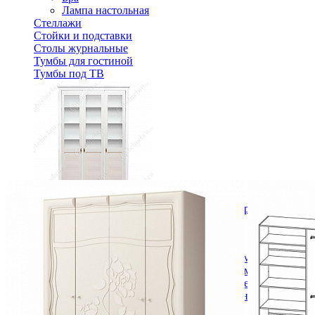
Лампа настольная
Стеллажи
Стойки и подставки
Столы журнальные
Тумбы для гостиной
Тумбы под ТВ
Стеллаж для книг Рауна-3 белый воск с дверцами
new
Спальня
Деревянные кровати с подъемным механизмом
Кровати односпальные с подъемным механизмом
Кровати двуспальные с подъемным механизмом
Кровати полутороспальные с подъемным механизм
Зеркала