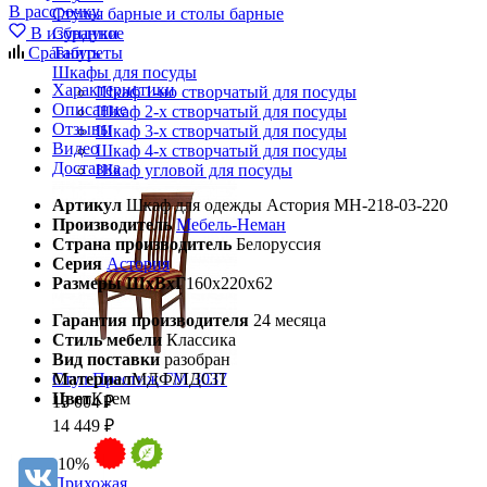
В рассрочку
Стулья барные и столы барные
В избранное
Сундуки
Сравнить
Табуреты
Шкафы для посуды
Характеристики
Шкаф 1-но створчатый для посуды
Описание
Шкаф 2-х створчатый для посуды
Отзывы
Шкаф 3-х створчатый для посуды
Видео
Шкаф 4-х створчатый для посуды
Доставка
Шкаф угловой для посуды
Артикул
Шкаф для одежды Астория МН-218-03-220
Производитель
Мебель-Неман
Страна производитель
Белоруссия
Серия
Астория
Размеры ШхВхГ
160х220х62
Гарантия производителя
24 месяца
Стиль мебели
Классика
Вид поставки
разобран
Материал
МДФ/ЛДСП
Стул Престиж ГМ 3037
Цвет
Крем
13 004 ₽
14 449 ₽
-10%
Прихожая