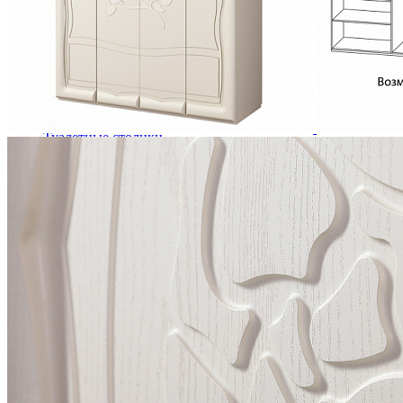
Комоды
Кровати двуспальные
Кровати металлические
Кровати односпальные
Кровати полутороспальные
Решетки и настилы под матрас
Спальные гарнитуры
Тахта
Туалетные столики
Тумбы прикроватные
Шкафы для одежды
Антресоли на шкаф
Полки и ящики в шкаф для одежды
Шкаф 1-дверный для одежды и белья
Шкафы 2-х дверные для одежды и белья
Шкафы 3-х дверные для одежды и белья
Шкафы 4-х дверные для одежды и белья
Шкафы 5-ти дверные для одежды и белья
Шкафы 6-ти дверные для одежды и белья
Шкафы купе для одежды и белья
Шкафы угловые для одежды и белья
Ящики и короба