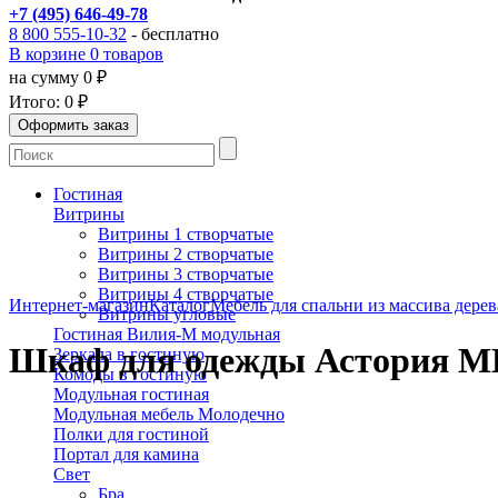
+7 (495) 646-49-78
8 800 555-10-32
- бесплатно
В корзине 0 товаров
на сумму 0 ₽
Итого:
0 ₽
Гостиная
Витрины
Витрины 1 створчатые
Витрины 2 створчатые
Витрины 3 створчатые
Витрины 4 створчатые
Интернет-магазин
Каталог
Мебель для спальни из массива дерев
Витрины угловые
Гостиная Вилия-М модульная
Шкаф для одежды Астория МН
Зеркала в гостиную
Комоды в гостиную
Модульная гостиная
Модульная мебель Молодечно
Полки для гостиной
Портал для камина
Свет
Бра