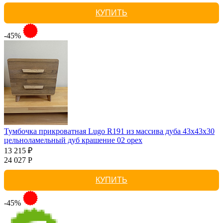
КУПИТЬ
-45%
Тумбочка прикроватная Lugo R191 из массива дуба 43х43х30
цельноламельный дуб крашение 02 орех
13 215 ₽
24 027 Р
КУПИТЬ
-45%