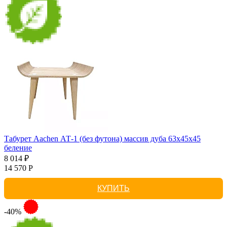
Табурет Aachen АТ-1 (без футона) массив дуба 63х45х45
беление
8 014 ₽
14 570 Р
КУПИТЬ
-40%