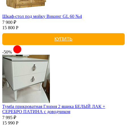
Шкаф-стол под мойку Викинг GL 60 №4
7 900 ₽
15 800 Р
КУПИТЬ
-50%
Тумба прикроватная Глория 2 ящика БЕЛЫЙ ЛАК +
СЕРЕБРО ПАТИНА с доводчиком
7 995 ₽
15 990 Р