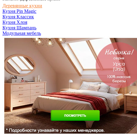
Деревянные кухни
Кухня Pin Magic
Кухня Классик
Кухня Хлоя
Кухня Шампань
Модульная мебель