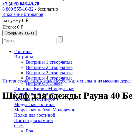
+7 (495) 646-49-78
8 800 555-10-32
- бесплатно
В корзине 0 товаров
на сумму 0 ₽
Итого:
0 ₽
Гостиная
Витрины
Витрины 1 створчатые
Витрины 2 створчатые
Витрины 3 створчатые
Витрины 4 створчатые
Интернет-магазин
Каталог
Мебель для спальни из массива дерев
Витрины угловые
Гостиная Вилия-М модульная
Шкаф для одежды Рауна 40 Б
Зеркала в гостиную
Комоды в гостиную
Модульная гостиная
Модульная мебель Молодечно
Полки для гостиной
Портал для камина
Свет
Бра