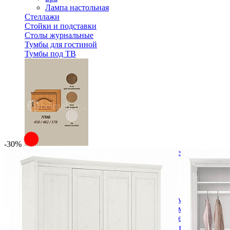
Лампа настольная
Стеллажи
Стойки и подставки
Столы журнальные
Тумбы для гостиной
Тумбы под ТВ
-30%
Модульная гостиная Вилия-М Секция антресольная №7 Г
14 304 ₽
Спальня
Деревянные кровати с подъемным механизмом
Кровати односпальные с подъемным механизмом
Кровати двуспальные с подъемным механизмом
Кровати полутороспальные с подъемным механизм