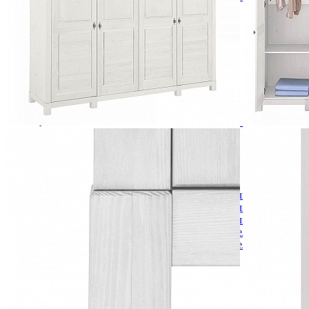
Зеркала
Комоды
Кровати двуспальные
Кровати металлические
Кровати односпальные
Кровати полутороспальные
Решетки и настилы под матрас
Спальные гарнитуры
Тахта
Туалетные столики
Тумбы прикроватные
Шкафы для одежды
Антресоли на шкаф
Полки и ящики в шкаф для одежды
Шкаф 1-дверный для одежды и белья
Шкафы 2-х дверные для одежды и белья
Шкафы 3-х дверные для одежды и белья
Шкафы 4-х дверные для одежды и белья
Шкафы 5-ти дверные для одежды и белья
Шкафы 6-ти дверные для одежды и белья
Шкафы купе для одежды и белья
Шкафы угловые для одежды и белья
Ящики и короба