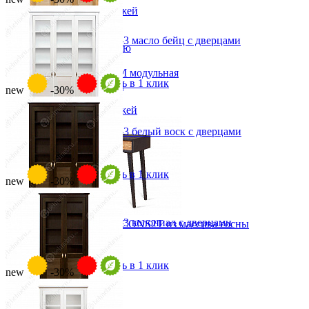
Зеркала для прихожей
Ключницы
Консоли
Стеллаж для книг Рауна-3 масло бейц с дверцами
Наборы в прихожую
от 58 611 ₽
Обувницы
от 83 730 ₽
Прихожая Вилия-М модульная
В корзину
Быстро купить в 1 клик
Скамьи и банкетки
new
-30%
Тумбы и комоды
Шкафы для прихожей
Стеллаж для книг Рауна-3 белый воск с дверцами
от 58 611 ₽
от 83 730 ₽
В корзину
Быстро купить в 1 клик
new
-30%
Стеллаж для книг Рауна-3 колониал с дверцами
Консоль ERICKA-CONS2T из массива сосны
от 58 611 ₽
22 415 ₽
от 83 730 ₽
24 905 ₽
В корзину
Быстро купить в 1 клик
В корзину
new
-30%
-10%
Детская