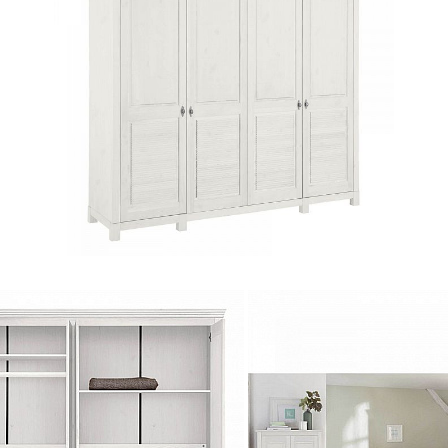
 М В
ом