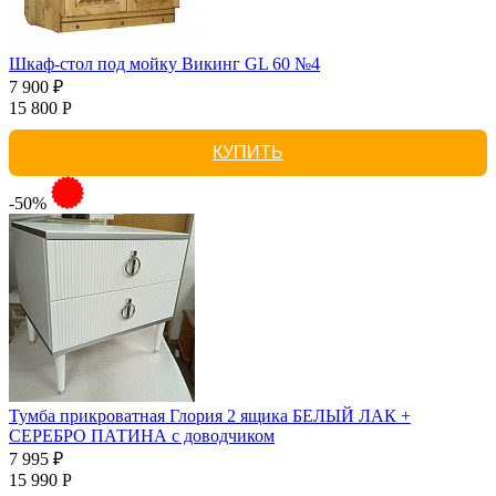
Шкаф-стол под мойку Викинг GL 60 №4
7 900 ₽
15 800 Р
КУПИТЬ
-50%
Тумба прикроватная Глория 2 ящика БЕЛЫЙ ЛАК +
СЕРЕБРО ПАТИНА с доводчиком
7 995 ₽
15 990 Р