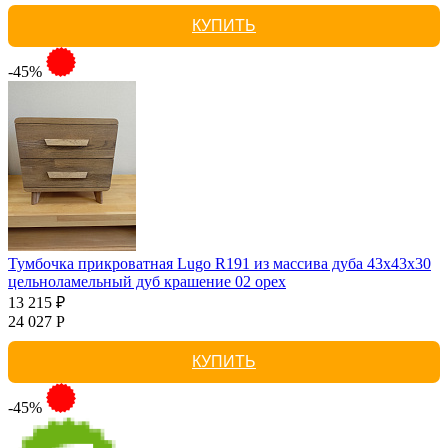
КУПИТЬ
-45%
Тумбочка прикроватная Lugo R191 из массива дуба 43х43х30
цельноламельный дуб крашение 02 орех
13 215 ₽
24 027 Р
КУПИТЬ
-45%