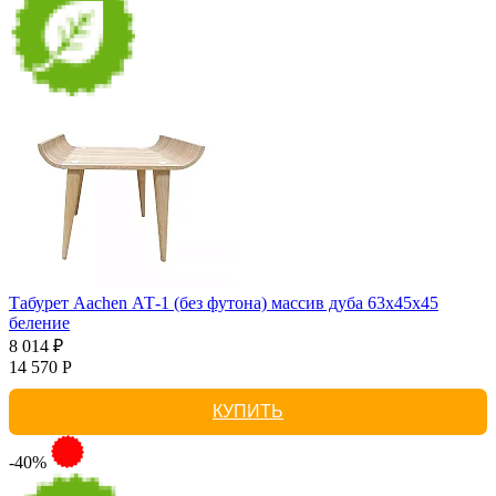
Табурет Aachen АТ-1 (без футона) массив дуба 63х45х45
беление
8 014 ₽
14 570 Р
КУПИТЬ
-40%