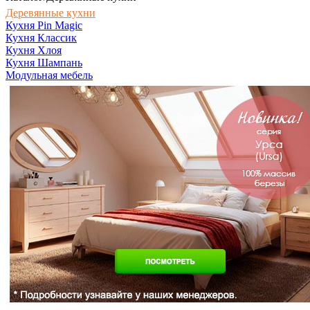
Деревянные кухни
Кухня Pin Magic
Кухня Классик
Кухня Хлоя
Кухня Шампань
Модульная мебель