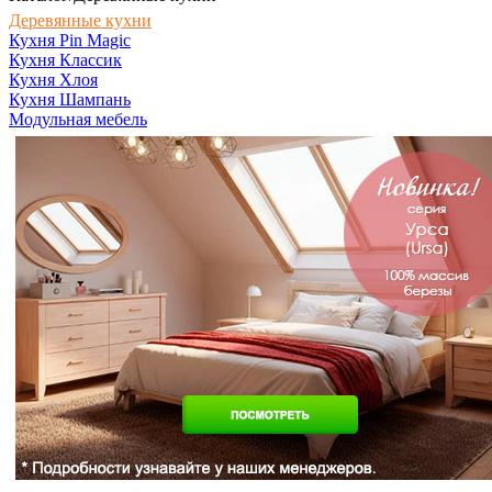
Деревянные кухни
Кухня Pin Magic
Кухня Классик
Кухня Хлоя
Кухня Шампань
Модульная мебель