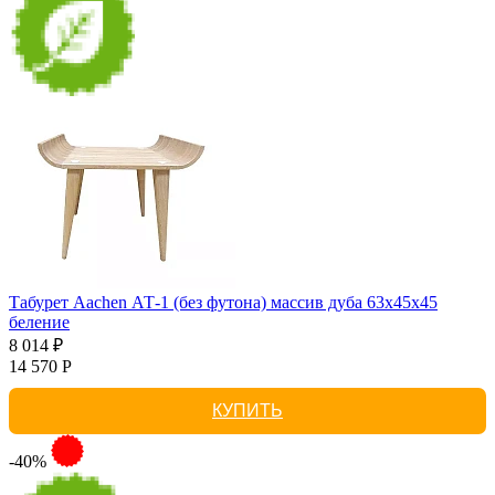
Табурет Aachen АТ-1 (без футона) массив дуба 63х45х45
беление
8 014 ₽
14 570 Р
КУПИТЬ
-40%