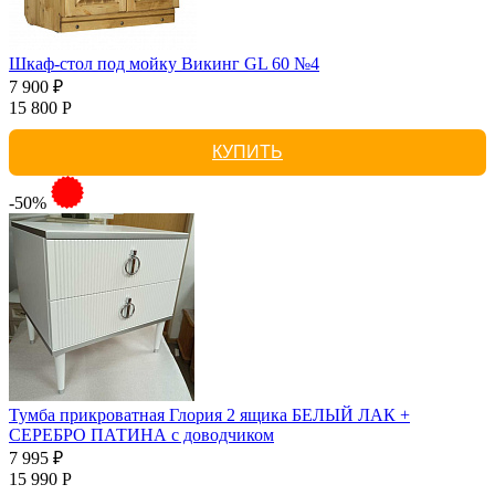
Шкаф-стол под мойку Викинг GL 60 №4
7 900 ₽
15 800 Р
КУПИТЬ
-50%
Тумба прикроватная Глория 2 ящика БЕЛЫЙ ЛАК +
СЕРЕБРО ПАТИНА с доводчиком
7 995 ₽
15 990 Р