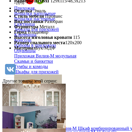
Размеры ШхВхГ
129х115/48,5х213
-10%
Прихожая
Отделка
Эмаль
Вешалки напольные
Стиль мебели
Прованс
Вешалки настенные
Вид поставки
Разобран
Газетница
Фурнитура
Металл
Зеркала для прихожей
Город
Владимир
Ключницы
Высота изголовья кровати
115
Консоли
Размер спального места
120х200
Наборы в прихожую
Материал
Бук/МДФ
Обувницы
Прихожая Вилия-М модульная
Скамьи и банкетки
Тумбы и комоды
Шкафы для прихожей
Другие товары этой серии:
Модульная прихожая Вилия-М Шкаф комбинированный 