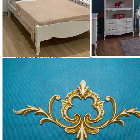
Зеркала
Комоды
Кровати двуспальные
Кровати металлические
Кровати односпальные
Кровати полутороспальные
Решетки и настилы под матрас
Спальные гарнитуры
Тахта
Туалетные столики
Тумбы прикроватные
Шкафы для одежды
Антресоли на шкаф
Полки и ящики в шкаф для одежды
Шкаф 1-дверный для одежды и белья
Шкафы 2-х дверные для одежды и белья
Шкафы 3-х дверные для одежды и белья
Шкафы 4-х дверные для одежды и белья
Шкафы 5-ти дверные для одежды и белья
Шкафы 6-ти дверные для одежды и белья
Шкафы купе для одежды и белья
Шкафы угловые для одежды и белья
Ящики и короба