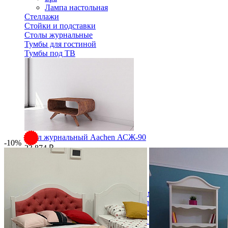
Лампа настольная
Стеллажи
Стойки и подставки
Столы журнальные
Тумбы для гостиной
Тумбы под ТВ
Стол журнальный Aachen АСЖ-90
-10%
23 874 ₽
В корзину
Спальня
Деревянные кровати с подъемным механизмом
Кровати односпальные с подъемным механизмом
Кровати двуспальные с подъемным механизмом
Кровати полутороспальные с подъемным механизм