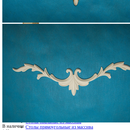
Прикроватная тумба PIN MAGIC KR16
27 408 ₽
30 453 ₽
В корзину
-10%
Столовая
Буфеты и бары
Комоды для кухни
Лавки и скамьи
Полки и ящики
Столы кофейные и чайные
Столы обеденные
Столы квадратные из массива
Столы круглые из массива
Столы овальные из массива
В наличии
Столы прямоугольные из массива