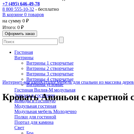
+7 (495) 646-49-78
8 800 555-10-32
- бесплатно
В корзине 0 товаров
на сумму 0 ₽
Итого:
0 ₽
Гостиная
Витрины
Витрины 1 створчатые
Витрины 2 створчатые
Витрины 3 створчатые
Витрины 4 створчатые
Интернет-магазин
Каталог
Мебель для спальни из массива дерев
Витрины угловые
Гостиная Вилия-М модульная
Кровать Авиньон с каретной 
Зеркала в гостиную
Комоды в гостиную
Модульная гостиная
Модульная мебель Молодечно
Полки для гостиной
Портал для камина
Свет
Бра