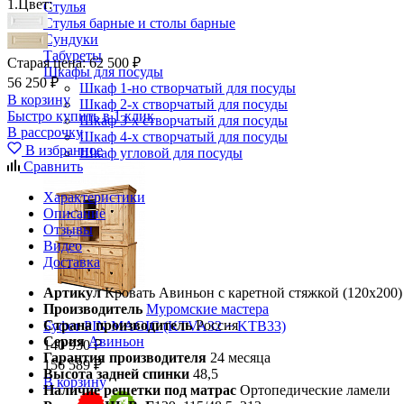
1.
Цвет:
Стулья
Стулья барные и столы барные
Сундуки
Табуреты
Старая цена:
62 500 ₽
Шкафы для посуды
56 250 ₽
Шкаф 1-но створчатый для посуды
В корзину
Шкаф 2-х створчатый для посуды
Быстро купить в 1 клик
Шкаф 3-х створчатый для посуды
В рассрочку
Шкаф 4-х створчатый для посуды
В избранное
Шкаф угловой для посуды
Сравнить
Характеристики
Описание
Отзывы
Видео
Доставка
Артикул
Кровать Авиньон с каретной стяжкой (120х200)
Производитель
Муромские мастера
Страна производитель
Россия
Буфет PIN MAGIC (KTVA32 + KTB33)
Серия
Авиньон
140 930 ₽
Гарантия производителя
24 месяца
156 589 ₽
Высота задней спинки
48,5
В корзину
Наличие решетки под матрас
Ортопедические ламели