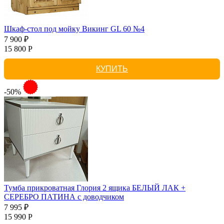
Шкаф-стол под мойку Викинг GL 60 №4
7 900 ₽
15 800 Р
КУПИТЬ
-50%
Тумба прикроватная Глория 2 ящика БЕЛЫЙ ЛАК +
СЕРЕБРО ПАТИНА с доводчиком
7 995 ₽
15 990 Р