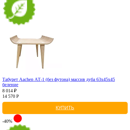
Табурет Aachen АТ-1 (без футона) массив дуба 63х45х45
беление
8 014 ₽
14 570 Р
КУПИТЬ
-40%