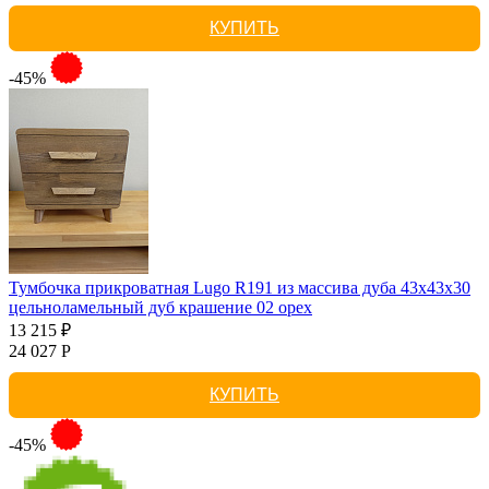
КУПИТЬ
-45%
Тумбочка прикроватная Lugo R191 из массива дуба 43х43х30
цельноламельный дуб крашение 02 орех
13 215 ₽
24 027 Р
КУПИТЬ
-45%