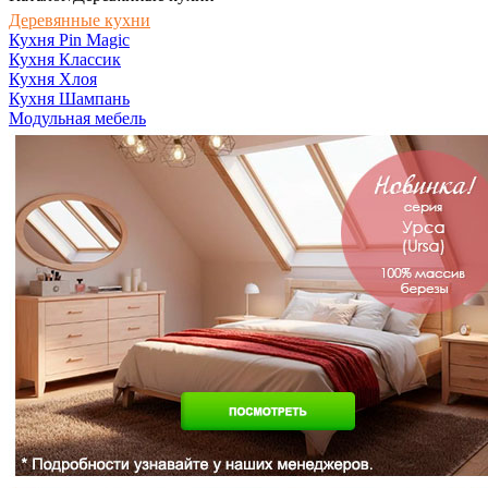
Деревянные кухни
Кухня Pin Magic
Кухня Классик
Кухня Хлоя
Кухня Шампань
Модульная мебель