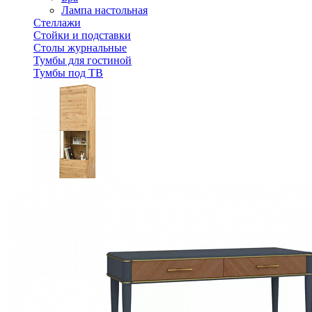
Лампа настольная
Стеллажи
Стойки и подставки
Столы журнальные
Тумбы для гостиной
Тумбы под ТВ
Шкаф с витриной Милтон 1
96 687 ₽
Спальня
Деревянные кровати с подъемным механизмом
Кровати односпальные с подъемным механизмом
Кровати двуспальные с подъемным механизмом
Кровати полутороспальные с подъемным механизм