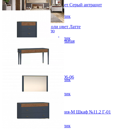
Спальный гарнитур Тиволи цвет Серый антрацит
Вешалки настенные
Газетница
от 602 090 ₽
Зеркала для прихожей
В корзину
Быстро купить в 1 клик
Ключницы
Консоли
Спальный гарнитур Тиволи цвет Латте
Наборы в прихожую
от 615 920 ₽
Обувницы
В корзину
Быстро купить в 1 клик
Прихожая Вилия-М модульная
Скамьи и банкетки
Тумбы и комоды
Шкафы для прихожей
Комод Тиволи ММ-406-08
от 89 110 ₽
69x118,5x45,5 см
Стол туалетный Тиволи ММ-406-06
В корзину
Быстро купить в 1 клик
от 75 280 ₽
141x78x55,6 см
В корзину
Быстро купить в 1 клик
Зеркало Тиволи ММ-406-05
Модульная прихожая Вилия-М Шкаф №11.2 Г-01
от 22 850 ₽
42 900 ₽
102,6x65x6,2 см
В корзину
Быстро купить в 1 клик