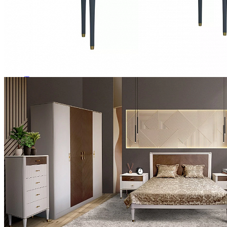
Зеркала
Комоды
Кровати двуспальные
Кровати металлические
Кровати односпальные
Кровати полутороспальные
Решетки и настилы под матрас
Спальные гарнитуры
Тахта
Туалетные столики
Тумбы прикроватные
Шкафы для одежды
Антресоли на шкаф
Полки и ящики в шкаф для одежды
Шкаф 1-дверный для одежды и белья
Шкафы 2-х дверные для одежды и белья
Шкафы 3-х дверные для одежды и белья
Шкафы 4-х дверные для одежды и белья
Шкафы 5-ти дверные для одежды и белья
Шкафы 6-ти дверные для одежды и белья
Шкафы купе для одежды и белья
Шкафы угловые для одежды и белья
Ящики и короба