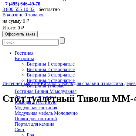
+7 (495) 646-49-78
8 800 555-10-32
- бесплатно
В корзине 0 товаров
на сумму 0 ₽
Итого:
0 ₽
Гостиная
Витрины
Витрины 1 створчатые
Витрины 2 створчатые
Витрины 3 створчатые
Витрины 4 створчатые
Интернет-магазин
Каталог
Мебель для спальни из массива дерев
Витрины угловые
Гостиная Вилия-М модульная
Стол туалетный Тиволи ММ-4
Зеркала в гостиную
Комоды в гостиную
Модульная гостиная
Модульная мебель Молодечно
Полки для гостиной
Портал для камина
Свет
Бра