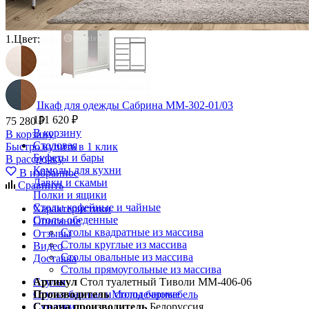
1.
Цвет:
Шкаф для одежды Сабрина ММ-302-01/03
151 620 ₽
75 280 ₽
В корзину
В корзину
Столовая
Быстро купить в 1 клик
Буфеты и бары
В рассрочку
Комоды для кухни
В избранное
Лавки и скамьи
Сравнить
Полки и ящики
Столы кофейные и чайные
Характеристики
Столы обеденные
Описание
Столы квадратные из массива
Отзывы
Столы круглые из массива
Видео
Столы овальные из массива
Доставка
Столы прямоугольные из массива
Артикул
Стол туалетный Тиволи ММ-406-06
Стулья
Производитель
Молодечномебель
Стулья барные и столы барные
Страна производитель
Белоруссия
Сундуки