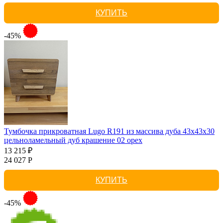
КУПИТЬ
-45%
Тумбочка прикроватная Lugo R191 из массива дуба 43х43х30
цельноламельный дуб крашение 02 орех
13 215 ₽
24 027 Р
КУПИТЬ
-45%