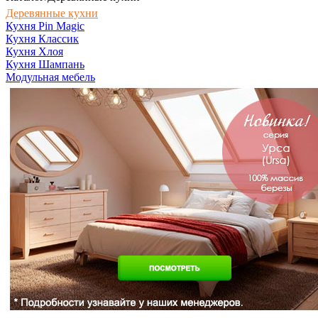
Деревянные кухни
Кухня Pin Magic
Кухня Классик
Кухня Хлоя
Кухня Шампань
Модульная мебель