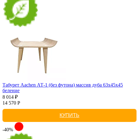
Табурет Aachen АТ-1 (без футона) массив дуба 63х45х45
беление
8 014 ₽
14 570 Р
КУПИТЬ
-40%