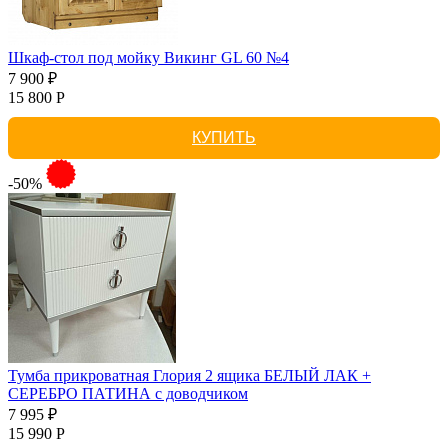
Шкаф-стол под мойку Викинг GL 60 №4
7 900 ₽
15 800 Р
КУПИТЬ
-50%
Тумба прикроватная Глория 2 ящика БЕЛЫЙ ЛАК +
СЕРЕБРО ПАТИНА с доводчиком
7 995 ₽
15 990 Р