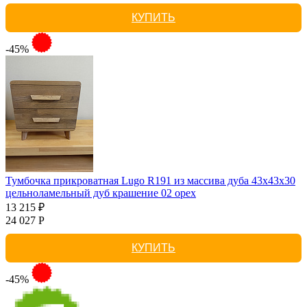
КУПИТЬ
-45%
Тумбочка прикроватная Lugo R191 из массива дуба 43х43х30
цельноламельный дуб крашение 02 орех
13 215 ₽
24 027 Р
КУПИТЬ
-45%