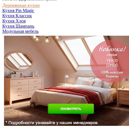
Деревянные кухни
Кухня Pin Magic
Кухня Классик
Кухня Хлоя
Кухня Шампань
Модульная мебель