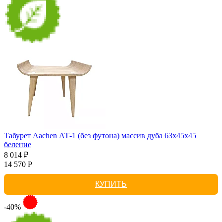
Табурет Aachen АТ-1 (без футона) массив дуба 63х45х45
беление
8 014 ₽
14 570 Р
КУПИТЬ
-40%