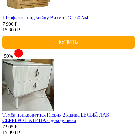
Шкаф-стол под мойку Викинг GL 60 №4
7 900 ₽
15 800 Р
КУПИТЬ
-50%
Тумба прикроватная Глория 2 ящика БЕЛЫЙ ЛАК +
СЕРЕБРО ПАТИНА с доводчиком
7 995 ₽
15 990 Р