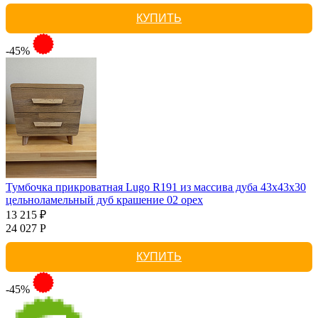
КУПИТЬ
-45%
Тумбочка прикроватная Lugo R191 из массива дуба 43х43х30
цельноламельный дуб крашение 02 орех
13 215 ₽
24 027 Р
КУПИТЬ
-45%