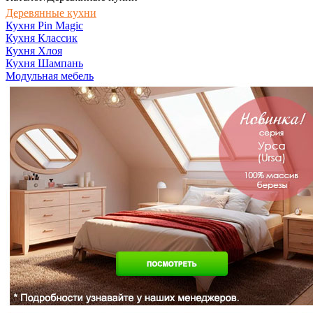
Деревянные кухни
Кухня Pin Magic
Кухня Классик
Кухня Хлоя
Кухня Шампань
Модульная мебель