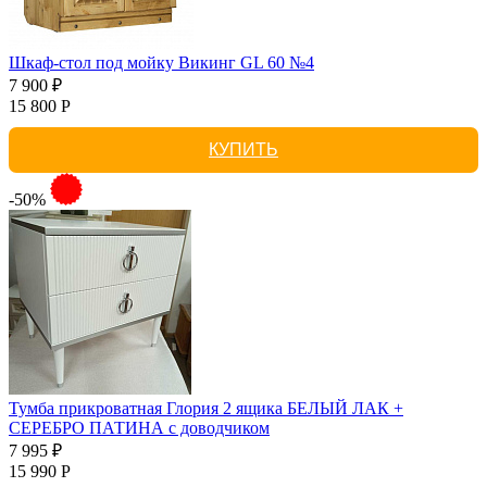
Шкаф-стол под мойку Викинг GL 60 №4
7 900 ₽
15 800 Р
КУПИТЬ
-50%
Тумба прикроватная Глория 2 ящика БЕЛЫЙ ЛАК +
СЕРЕБРО ПАТИНА с доводчиком
7 995 ₽
15 990 Р