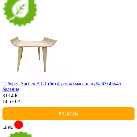
Табурет Aachen АТ-1 (без футона) массив дуба 63х45х45
беление
8 014 ₽
14 570 Р
КУПИТЬ
-40%