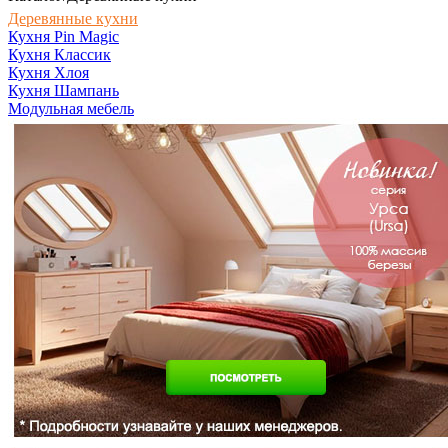
Деревянные кухни
Кухня Pin Magic
Кухня Классик
Кухня Хлоя
Кухня Шампань
Модульная мебель