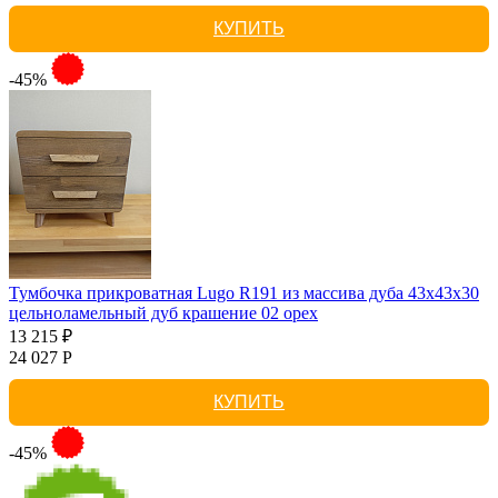
КУПИТЬ
-45%
Тумбочка прикроватная Lugo R191 из массива дуба 43х43х30
цельноламельный дуб крашение 02 орех
13 215 ₽
24 027 Р
КУПИТЬ
-45%