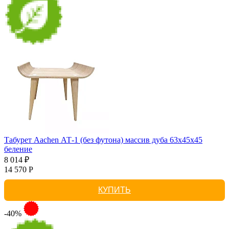
Табурет Aachen АТ-1 (без футона) массив дуба 63х45х45
беление
8 014 ₽
14 570 Р
КУПИТЬ
-40%