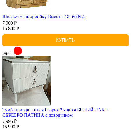
Шкаф-стол под мойку Викинг GL 60 №4
7 900 ₽
15 800 Р
КУПИТЬ
-50%
Тумба прикроватная Глория 2 ящика БЕЛЫЙ ЛАК +
СЕРЕБРО ПАТИНА с доводчиком
7 995 ₽
15 990 Р