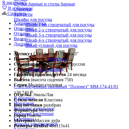
В рассрочку
Стулья барные и столы барные
В избранное
Сундуки
Сравнить
Табуреты
Шкафы для посуды
Характеристики
Шкаф 1-но створчатый для посуды
Описание
Шкаф 2-х створчатый для посуды
Отзывы
Шкаф 3-х створчатый для посуды
Видео
Шкаф 4-х створчатый для посуды
Доставка
Шкаф угловой для посуды
Артикул
Стул барный "Немо-3"
Производитель
Woodmos
Страна производитель
Белоруссия
Серия
Модерн столовая
Гарантия производителя
24 месяца
Высота
(высота сидения 750)
Серия
Модерн столовая
Стол обеденный овальный "Полонез" ММ-174-41/01
138 740 ₽
Отделка
Эмаль/Лак
В корзину
Стиль мебели
Классика
Прихожая
Вид поставки
разобран
Вешалки напольные
Фурнитура
Металл
Вешалки настенные
Город
Гомель
Газетница
Материал
Массив дуба
Зеркала для прихожей
Размеры ШхВхГ
48х115х41