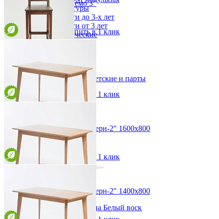
Стул полубарный "Немо 3"
Детские гарнитуры
от 15 525 ₽
Детские кровати до 3-х лет
48*103*41 см
Детские кровати от 3 лет
В корзину
Быстро купить в 1 клик
Комоды классические
Комоды пеленальные
Кровати домики
Полки детские
Стул барный "Немо 1"
Стеллажи детские
от 15 525 ₽
Столы письменные детские и парты
48*115*41 см
Тумбы для детей
В корзину
Быстро купить в 1 клик
Шведская стенка
Шкафы детские
Ящики и короба
Стол прямоугольный "Модерн-2" 1600х800
от 34 493 ₽
160х75х80 см
В корзину
Быстро купить в 1 клик
Стол прямоугольный "Модерн-2" 1400х800
от 32 940 ₽
Полка настенная Рауна Белый воск
140х75х80 см
7 413 ₽