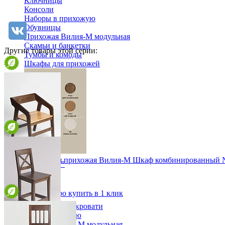
Ключницы
Консоли
Наборы в прихожую
Обувницы
Прихожая Вилия-М модульная
Скамьи и банкетки
Другие товары этой серии:
Тумбы и комоды
Шкафы для прихожей
Модульная прихожая Вилия-М Шкаф комбинированный 
Кресло "Модерн"
42 612 ₽
от 15 053 ₽
58*74*54 см
В корзину
Быстро купить в 1 клик
Детская
Двухъярусные кровати
Декор в детскую
Детская Вилия-М модульная