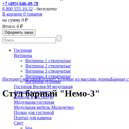
+7 (495) 646-49-78
8 800 555-10-32
- бесплатно
В корзине 0 товаров
на сумму 0 ₽
Итого:
0 ₽
Гостиная
Витрины
Витрины 1 створчатые
Витрины 2 створчатые
Витрины 3 створчатые
Витрины 4 створчатые
Интернет-магазин
Каталог
Столовые из массива дерева
Барные с
Витрины угловые
Гостиная Вилия-М модульная
Стул барный "Немо-3"
Зеркала в гостиную
Комоды в гостиную
Модульная гостиная
Модульная мебель Молодечно
Полки для гостиной
Портал для камина
Свет
Бра