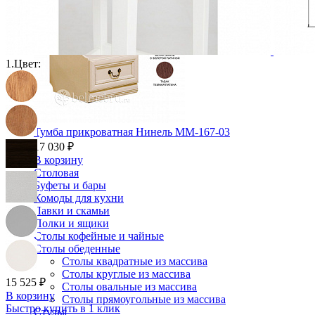
Ящики и короба
1.
Цвет:
Тумба прикроватная Нинель ММ-167-03
17 030 ₽
В корзину
Столовая
Буфеты и бары
Комоды для кухни
Лавки и скамьи
Полки и ящики
Столы кофейные и чайные
Столы обеденные
Столы квадратные из массива
Столы круглые из массива
15 525 ₽
Столы овальные из массива
В корзину
Столы прямоугольные из массива
Быстро купить в 1 клик
Стулья