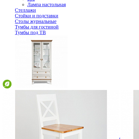
Лампа настольная
Стеллажи
Стойки и подставки
Столы журнальные
Тумбы для гостиной
Тумбы под ТВ
Шкаф витрина Тельма ГМ 6507
111 568 ₽
123 964 ₽
В корзину
-10%
Спальня
Деревянные кровати с подъемным механизмом
Кровати односпальные с подъемным механизмом