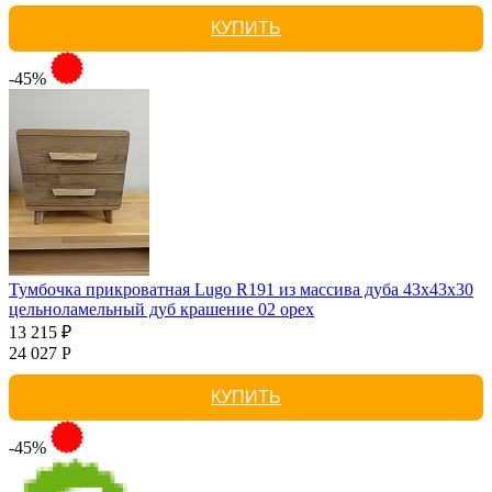
КУПИТЬ
-45%
Тумбочка прикроватная Lugo R191 из массива дуба 43х43х30
цельноламельный дуб крашение 02 орех
13 215 ₽
24 027 Р
КУПИТЬ
-45%