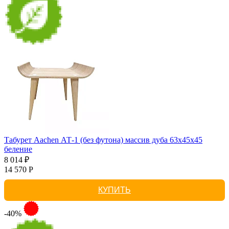
Табурет Aachen АТ-1 (без футона) массив дуба 63х45х45
беление
8 014 ₽
14 570 Р
КУПИТЬ
-40%