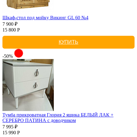
Шкаф-стол под мойку Викинг GL 60 №4
7 900 ₽
15 800 Р
КУПИТЬ
-50%
Тумба прикроватная Глория 2 ящика БЕЛЫЙ ЛАК +
СЕРЕБРО ПАТИНА с доводчиком
7 995 ₽
15 990 Р