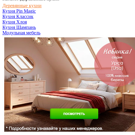
Деревянные кухни
Кухня Pin Magic
Кухня Классик
Кухня Хлоя
Кухня Шампань
Модульная мебель